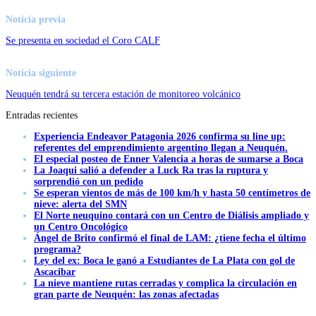
Noticia previa
Se presenta en sociedad el Coro CALF
Noticia siguiente
Neuquén tendrá su tercera estación de monitoreo volcánico
Entradas recientes
Experiencia Endeavor Patagonia 2026 confirma su line up:
referentes del emprendimiento argentino llegan a Neuquén.
El especial posteo de Enner Valencia a horas de sumarse a Boca
La Joaqui salió a defender a Luck Ra tras la ruptura y
sorprendió con un pedido
Se esperan vientos de más de 100 km/h y hasta 50 centímetros de
nieve: alerta del SMN
El Norte neuquino contará con un Centro de Diálisis ampliado y
un Centro Oncológico
Ángel de Brito confirmó el final de LAM: ¿tiene fecha el último
programa?
Ley del ex: Boca le ganó a Estudiantes de La Plata con gol de
Ascacibar
La nieve mantiene rutas cerradas y complica la circulación en
gran parte de Neuquén: las zonas afectadas