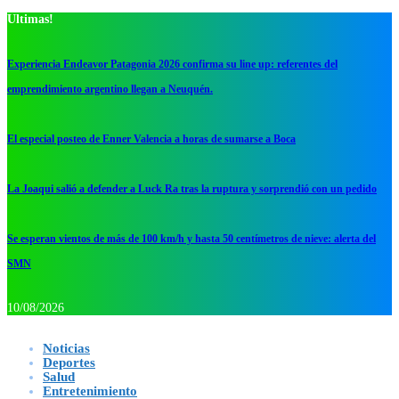
Ultimas!
Experiencia Endeavor Patagonia 2026 confirma su line up: referentes del
emprendimiento argentino llegan a Neuquén.
El especial posteo de Enner Valencia a horas de sumarse a Boca
La Joaqui salió a defender a Luck Ra tras la ruptura y sorprendió con un pedido
Se esperan vientos de más de 100 km/h y hasta 50 centímetros de nieve: alerta del
SMN
10/08/2026
Noticias
Deportes
Salud
Entretenimiento