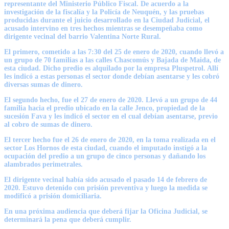
representante del Ministerio Público Fiscal. De acuerdo a la
investigación de la fiscalía y la Policía de Neuquén, y las pruebas
producidas durante el juicio desarrollado en la Ciudad Judicial, el
acusado intervino en tres hechos mientras se desempeñaba como
dirigente vecinal del barrio Valentina Norte Rural.
El primero, cometido a las 7:30 del 25 de enero de 2020, cuando llevó a
un grupo de 70 familias a las calles Chascomús y Bajada de Maida, de
esta ciudad. Dicho predio es alquilado por la empresa Pluspetrol. Allí
les indicó a estas personas el sector donde debían asentarse y les cobró
diversas sumas de dinero.
El segundo hecho, fue el 27 de enero de 2020. Llevó a un grupo de 44
familia hacia el predio ubicado en la calle Jenco, propiedad de la
sucesión Fava y les indicó el sector en el cual debían asentarse, previo
al cobro de sumas de dinero.
El tercer hecho fue el 26 de enero de 2020, en la toma realizada en el
sector Los Hornos de esta ciudad, cuando el imputado instigó a la
ocupación del predio a un grupo de cinco personas y dañando los
alambrados perimetrales.
El dirigente vecinal había sido acusado el pasado 14 de febrero de
2020. Estuvo detenido con prisión preventiva y luego la medida se
modificó a prisión domiciliaria.
En una próxima audiencia que deberá fijar la Oficina Judicial, se
determinará la pena que deberá cumplir.