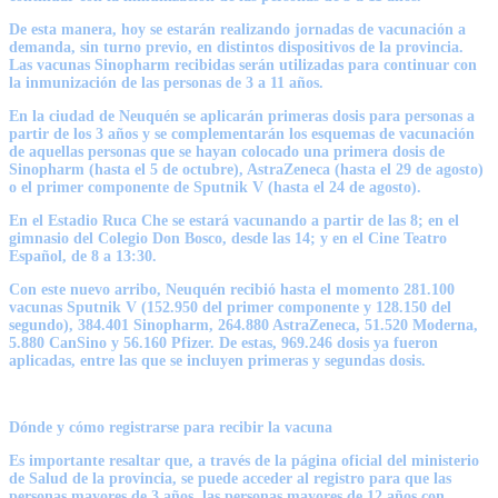
De esta manera, hoy se estarán realizando jornadas de vacunación a
demanda, sin turno previo, en distintos dispositivos de la provincia.
Las vacunas Sinopharm recibidas serán utilizadas para continuar con
la inmunización de las personas de 3 a 11 años.
En la ciudad de Neuquén se aplicarán primeras dosis para personas a
partir de los 3 años y se complementarán los esquemas de vacunación
de aquellas personas que se hayan colocado una primera dosis de
Sinopharm (hasta el 5 de octubre), AstraZeneca (hasta el 29 de agosto)
o el primer componente de Sputnik V (hasta el 24 de agosto).
En el Estadio Ruca Che se estará vacunando a partir de las 8; en el
gimnasio del Colegio Don Bosco, desde las 14; y en el Cine Teatro
Español, de 8 a 13:30.
Con este nuevo arribo, Neuquén recibió hasta el momento 281.100
vacunas Sputnik V (152.950 del primer componente y 128.150 del
segundo), 384.401 Sinopharm, 264.880 AstraZeneca, 51.520 Moderna,
5.880 CanSino y 56.160 Pfizer. De estas, 969.246 dosis ya fueron
aplicadas, entre las que se incluyen primeras y segundas dosis.
Dónde y cómo registrarse para recibir la vacuna
Es importante resaltar que, a través de la página oficial del ministerio
de Salud de la provincia, se puede acceder al registro para que las
personas mayores de 3 años, las personas mayores de 12 años con