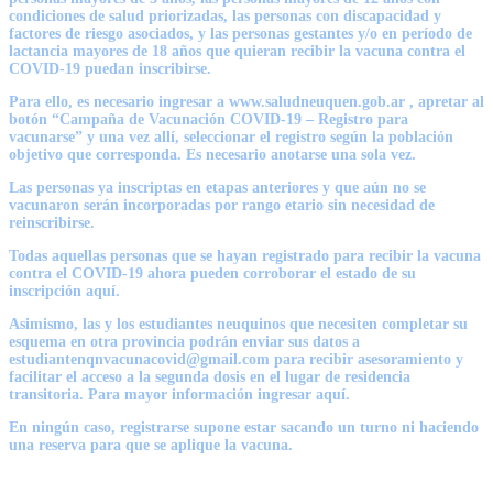
condiciones de salud priorizadas, las personas con discapacidad y
factores de riesgo asociados, y las personas gestantes y/o en período de
lactancia mayores de 18 años que quieran recibir la vacuna contra el
COVID-19 puedan inscribirse.
Para ello, es necesario ingresar a www.saludneuquen.gob.ar , apretar al
botón “Campaña de Vacunación COVID-19 – Registro para
vacunarse” y una vez allí, seleccionar el registro según la población
objetivo que corresponda. Es necesario anotarse una sola vez.
Las personas ya inscriptas en etapas anteriores y que aún no se
vacunaron serán incorporadas por rango etario sin necesidad de
reinscribirse.
Todas aquellas personas que se hayan registrado para recibir la vacuna
contra el COVID-19 ahora pueden corroborar el estado de su
inscripción aquí.
Asimismo, las y los estudiantes neuquinos que necesiten completar su
esquema en otra provincia podrán enviar sus datos a
estudiantenqnvacunacovid@gmail.com para recibir asesoramiento y
facilitar el acceso a la segunda dosis en el lugar de residencia
transitoria. Para mayor información ingresar aquí.
En ningún caso, registrarse supone estar sacando un turno ni haciendo
una reserva para que se aplique la vacuna.