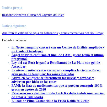
Noticia previa
Reacondicionaron el piso del Gigante del Este
Noticia siguiente
Analizan la calidad de agua en balnearios y zonas recreativas del río Limay
Entradas recientes
El Norte neuquino contará con un Centro de Diálisis ampliado y
un Centro Oncológico
Ángel de Brito confirmó el final de LAM: ¿tiene fecha el último
programa?
Ley del ex: Boca le ganó a Estudiantes de La Plata con gol de
Ascacibar
La nieve mantiene rutas cerradas y complica la circulación en
gran parte de Neuquén: las zonas afectadas
Alerta en Neuquén: se intensifican las lluvias y nevadas y
advierten por hielo en las rutas
PAMI: la lista de medicamentos que se pueden conseguir 100%
gratis en agosto de 2026
Revelaron un video inédito de Luck Ra dedicándole una canción
de amor a Tuli Acosta
El look de Elina Costantini a lo Frida Kahlo folk chic