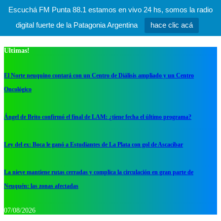
Escuchá FM Punta 88.1 estamos en vivo 24 hs, somos la radio
digital fuerte de la Patagonia Argentina
hace clic acá
Ultimas!
El Norte neuquino contará con un Centro de Diálisis ampliado y un Centro
Oncológico
Ángel de Brito confirmó el final de LAM: ¿tiene fecha el último programa?
Ley del ex: Boca le ganó a Estudiantes de La Plata con gol de Ascacibar
La nieve mantiene rutas cerradas y complica la circulación en gran parte de
Neuquén: las zonas afectadas
07/08/2026