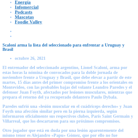
Energía
Infomercial
Podcasts
Mascotas
Foodie Valley
Scaloni arma la lista del seleccionado para enfrentar a Uruguay y
Brasil
octubre 26, 2021
El entrenador del seleccionado argentino, Lionel Scaloni, arma por
estas horas la nómina de convocados para la doble jornada de
noviembre frente a Uruguay y Brasil, que debe elevar a partir de este
martes, 15 días antes del primer compromiso frente a los orientales en
Montevideo, con las probables bajas del volante Leandro Paredes y el
defensor Juan Foyth, afectados por lesiones musculares, mientras que
prepara el retorno del ya recuperado delantero Paulo Dybala.
Paredes sufrió una «lesión muscular en el cuádriceps derecho» y Juan
Foyth una afección similar pero en la pierna izquierda, según
informaron oficialmente sus respectivos clubes, París Saint Germain y
Villarreal, que los descartaron para sus próximos compromisos.
Otro jugador que está en duda por una lesión aparentemente del
mismo tenor es Alejandro «Papu» Gómez, que por ello no fue