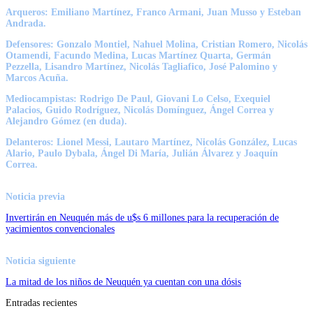
Arqueros: Emiliano Martínez, Franco Armani, Juan Musso y Esteban
Andrada.
Defensores: Gonzalo Montiel, Nahuel Molina, Cristian Romero, Nicolás
Otamendi, Facundo Medina, Lucas Martínez Quarta, Germán
Pezzella, Lisandro Martínez, Nicolás Tagliafico, José Palomino y
Marcos Acuña.
Mediocampistas: Rodrigo De Paul, Giovani Lo Celso, Exequiel
Palacios, Guido Rodríguez, Nicolás Domínguez, Ángel Correa y
Alejandro Gómez (en duda).
Delanteros: Lionel Messi, Lautaro Martínez, Nicolás González, Lucas
Alario, Paulo Dybala, Ángel Di María, Julián Álvarez y Joaquín
Correa.
Noticia previa
Invertirán en Neuquén más de u$s 6 millones para la recuperación de
yacimientos convencionales
Noticia siguiente
La mitad de los niños de Neuquén ya cuentan con una dósis
Entradas recientes