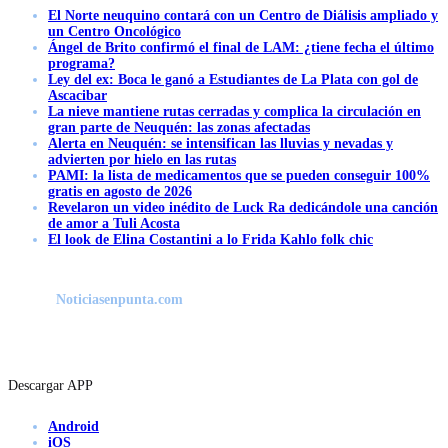
El Norte neuquino contará con un Centro de Diálisis ampliado y
un Centro Oncológico
Ángel de Brito confirmó el final de LAM: ¿tiene fecha el último
programa?
Ley del ex: Boca le ganó a Estudiantes de La Plata con gol de
Ascacibar
La nieve mantiene rutas cerradas y complica la circulación en
gran parte de Neuquén: las zonas afectadas
Alerta en Neuquén: se intensifican las lluvias y nevadas y
advierten por hielo en las rutas
PAMI: la lista de medicamentos que se pueden conseguir 100%
gratis en agosto de 2026
Revelaron un video inédito de Luck Ra dedicándole una canción
de amor a Tuli Acosta
El look de Elina Costantini a lo Frida Kahlo folk chic
Noticiasenpunta.com
Descargar APP
Android
iOS