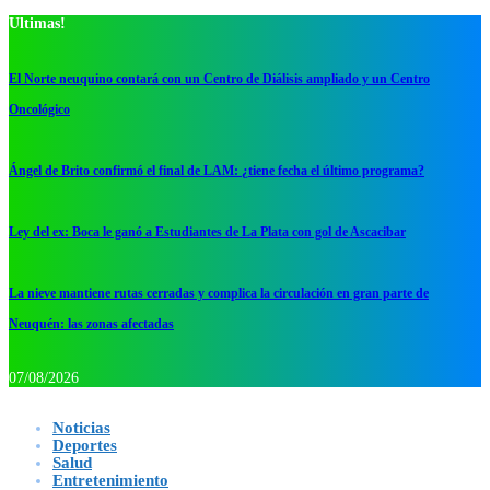
Ultimas!
El Norte neuquino contará con un Centro de Diálisis ampliado y un Centro
Oncológico
Ángel de Brito confirmó el final de LAM: ¿tiene fecha el último programa?
Ley del ex: Boca le ganó a Estudiantes de La Plata con gol de Ascacibar
La nieve mantiene rutas cerradas y complica la circulación en gran parte de
Neuquén: las zonas afectadas
07/08/2026
Noticias
Deportes
Salud
Entretenimiento