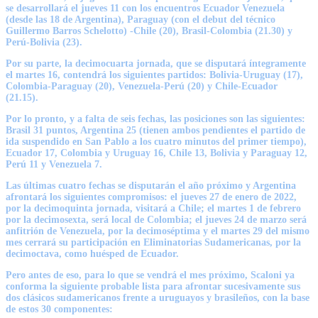
se desarrollará el jueves 11 con los encuentros Ecuador Venezuela
(desde las 18 de Argentina), Paraguay (con el debut del técnico
Guillermo Barros Schelotto) -Chile (20), Brasil-Colombia (21.30) y
Perú-Bolivia (23).
Por su parte, la decimocuarta jornada, que se disputará íntegramente
el martes 16, contendrá los siguientes partidos: Bolivia-Uruguay (17),
Colombia-Paraguay (20), Venezuela-Perú (20) y Chile-Ecuador
(21.15).
Por lo pronto, y a falta de seis fechas, las posiciones son las siguientes:
Brasil 31 puntos, Argentina 25 (tienen ambos pendientes el partido de
ida suspendido en San Pablo a los cuatro minutos del primer tiempo),
Ecuador 17, Colombia y Uruguay 16, Chile 13, Bolivia y Paraguay 12,
Perú 11 y Venezuela 7.
Las últimas cuatro fechas se disputarán el año próximo y Argentina
afrontará los siguientes compromisos: el jueves 27 de enero de 2022,
por la decimoquinta jornada, visitará a Chile; el martes 1 de febrero
por la decimosexta, será local de Colombia; el jueves 24 de marzo será
anfitrión de Venezuela, por la decimoséptima y el martes 29 del mismo
mes cerrará su participación en Eliminatorias Sudamericanas, por la
decimoctava, como huésped de Ecuador.
Pero antes de eso, para lo que se vendrá el mes próximo, Scaloni ya
conforma la siguiente probable lista para afrontar sucesivamente sus
dos clásicos sudamericanos frente a uruguayos y brasileños, con la base
de estos 30 componentes: