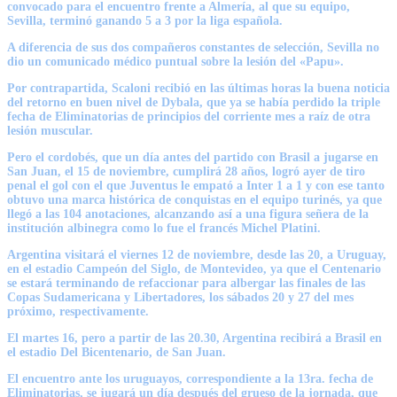
convocado para el encuentro frente a Almería, al que su equipo,
Sevilla, terminó ganando 5 a 3 por la liga española.
A diferencia de sus dos compañeros constantes de selección, Sevilla no
dio un comunicado médico puntual sobre la lesión del «Papu».
Por contrapartida, Scaloni recibió en las últimas horas la buena noticia
del retorno en buen nivel de Dybala, que ya se había perdido la triple
fecha de Eliminatorias de principios del corriente mes a raíz de otra
lesión muscular.
Pero el cordobés, que un día antes del partido con Brasil a jugarse en
San Juan, el 15 de noviembre, cumplirá 28 años, logró ayer de tiro
penal el gol con el que Juventus le empató a Inter 1 a 1 y con ese tanto
obtuvo una marca histórica de conquistas en el equipo turinés, ya que
llegó a las 104 anotaciones, alcanzando así a una figura señera de la
institución albinegra como lo fue el francés Michel Platini.
Argentina visitará el viernes 12 de noviembre, desde las 20, a Uruguay,
en el estadio Campeón del Siglo, de Montevideo, ya que el Centenario
se estará terminando de refaccionar para albergar las finales de las
Copas Sudamericana y Libertadores, los sábados 20 y 27 del mes
próximo, respectivamente.
El martes 16, pero a partir de las 20.30, Argentina recibirá a Brasil en
el estadio Del Bicentenario, de San Juan.
El encuentro ante los uruguayos, correspondiente a la 13ra. fecha de
Eliminatorias, se jugará un día después del grueso de la jornada, que