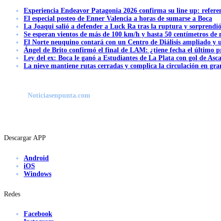
Experiencia Endeavor Patagonia 2026 confirma su line up: refere
El especial posteo de Enner Valencia a horas de sumarse a Boca
La Joaqui salió a defender a Luck Ra tras la ruptura y sorprendi
Se esperan vientos de más de 100 km/h y hasta 50 centímetros de 
El Norte neuquino contará con un Centro de Diálisis ampliado y
Ángel de Brito confirmó el final de LAM: ¿tiene fecha el último
Ley del ex: Boca le ganó a Estudiantes de La Plata con gol de Asc
La nieve mantiene rutas cerradas y complica la circulación en gra
Noticiasenpunta.com
Descargar APP
Android
iOS
Windows
Redes
Facebook