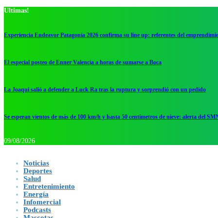
Ultimas!
Experiencia Endeavor Patagonia 2026 confirma su line up: referentes del emprendimi
El especial posteo de Enner Valencia a horas de sumarse a Boca
La Joaqui salió a defender a Luck Ra tras la ruptura y sorprendió con un pedido
Se esperan vientos de más de 100 km/h y hasta 50 centímetros de nieve: alerta del SM
09/08/2026
Noticias
Deportes
Salud
Entretenimiento
Energía
Infomercial
Podcasts
Mascotas