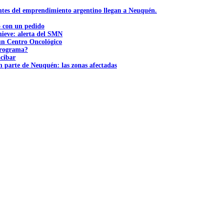
ntes del emprendimiento argentino llegan a Neuquén.
ó con un pedido
nieve: alerta del SMN
 un Centro Oncológico
 programa?
acibar
n parte de Neuquén: las zonas afectadas