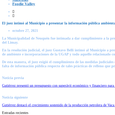
Foodie Valley
El juez intimó al Municipio a presentar la información pública ambienta
octubre 27, 2021
La Municipalidad de Neuquén fue intimada a dar cumplimiento a la prese
del Limay.
En la resolución judicial, el juez Gustavo Belli intimó al Municipio a pr
de ambiente e incorporaciones de la UGAP y todo aquello relacionado co
De esta manera, el juez exigió el cumplimiento de las medidas judiciale
falta de información pública respecto de tales prácticas de relleno que pr
Noticia previa
Gutiérrez presentó un presupuesto con superávit económico y financiero para
Noticia siguiente
Gutiérrez destacó el crecimiento sostenido de la producción petrolera de Vac
Entradas recientes