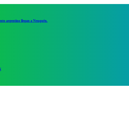
ento argentino llegan a Neuquén.
N