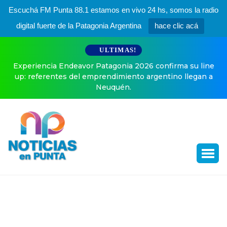
Escuchá FM Punta 88.1 estamos en vivo 24 hs, somos la radio
digital fuerte de la Patagonia Argentina
hace clic acá
ULTIMAS!
Experiencia Endeavor Patagonia 2026 confirma su line
up: referentes del emprendimiento argentino llegan a
Neuquén.