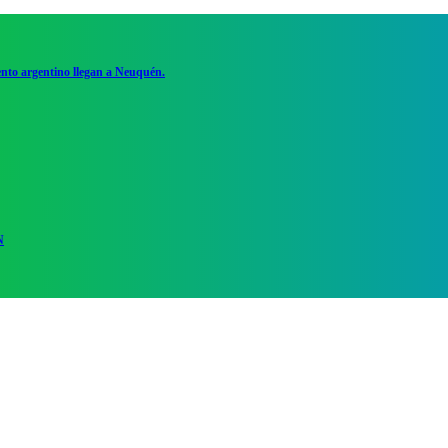
ento argentino llegan a Neuquén.
N