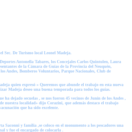
, el Sec. De Turismo local Leonel Madeja.
Deportes Antonella Tabares, los Concejales Carlos Quintulen, Laura
presentantes de la Cámara de Guías de la Provincia del Neuquén,
 los Andes, Bomberos Voluntarios, Parque Nacionales, Club de
 Madeja quien expresó » Queremos que abunde el trabajo en esta nueva
alizar Madeja deseo una buena temporada para todos los guías.
e ha dejado secuelas , se nos fueron 45 vecinos de Junín de los Andes ,
de nuestra localidad» dijo Corazini, que además destaco el trabajo
 vacunación que ha sido excelente.
rta Saconni y familia ,se coloco en el monumento a los pescadores una
al y fue el encargado de colocarla .