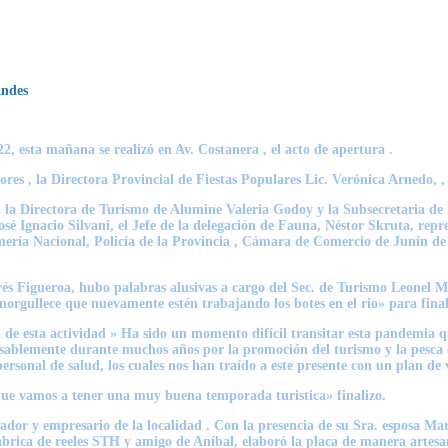
Andes
, esta mañana se realizó en Av. Costanera , el acto de apertura .
ores , la Directora Provincial de Fiestas Populares Lic. Verónica Arnedo, 
 la Directora de Turismo de Alumine Valeria Godoy y la Subsecretaria de 
José Ignacio Silvani, el Jefe de la delegación de Fauna, Néstor Skruta, re
mería Nacional, Policía de la Provincia , Cámara de Comercio de Junín de
rés Figueroa, hubo palabras alusivas a cargo del Sec. de Turismo Leonel
norgullece que nuevamente estén trabajando los botes en el rio» para fin
a de esta actividad » Ha sido un momento difícil transitar esta pandemia qu
nsablemente durante muchos años por la promoción del turismo y la pesca 
ersonal de salud, los cuales nos han traído a este presente con un plan de
que vamos a tener una muy buena temporada turistica» finalizo.
ador y empresario de la localidad . Con la presencia de su Sra. esposa Ma
abrica de reeles STH y amigo de Aníbal, elaboró la placa de manera artesan