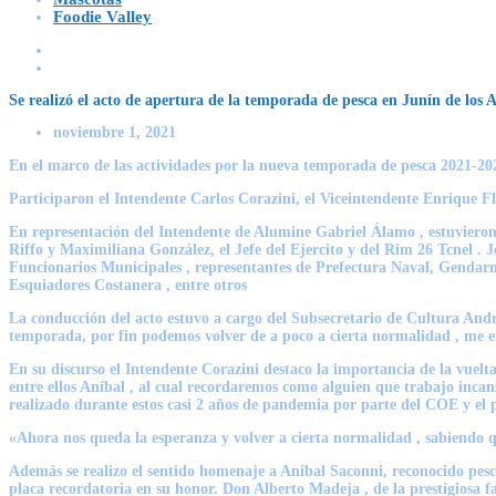
Foodie Valley
Se realizó el acto de apertura de la temporada de pesca en Junín de los 
noviembre 1, 2021
En el marco de las actividades por la nueva temporada de pesca 2021-2022
Participaron el Intendente Carlos Corazini, el Viceintendente Enrique Fl
En representación del Intendente de Alumine Gabriel Álamo , estuvieron
Riffo y Maximiliana González, el Jefe del Ejercito y del Rim 26 Tcnel . 
Funcionarios Municipales , representantes de Prefectura Naval, Gendar
Esquiadores Costanera , entre otros
La conducción del acto estuvo a cargo del Subsecretario de Cultura And
temporada, por fin podemos volver de a poco a cierta normalidad , me e
En su discurso el Intendente Corazini destaco la importancia de la vuelt
entre ellos Aníbal , al cual recordaremos como alguien que trabajo inca
realizado durante estos casi 2 años de pandemia por parte del COE y el p
«Ahora nos queda la esperanza y volver a cierta normalidad , sabiendo 
Además se realizo el sentido homenaje a Anibal Saconni, reconocido pesc
placa recordatoria en su honor. Don Alberto Madeja , de la prestigiosa f