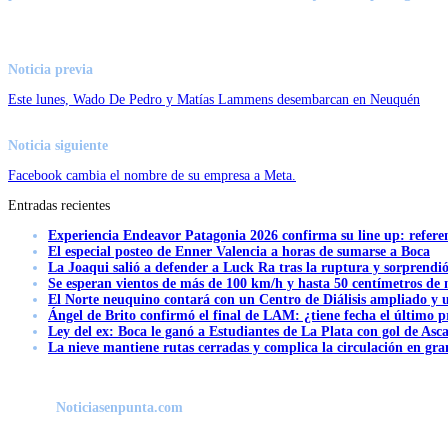
Noticia previa
Este lunes, Wado De Pedro y Matías Lammens desembarcan en Neuquén
Noticia siguiente
Facebook cambia el nombre de su empresa a Meta.
Entradas recientes
Experiencia Endeavor Patagonia 2026 confirma su line up: refere
El especial posteo de Enner Valencia a horas de sumarse a Boca
La Joaqui salió a defender a Luck Ra tras la ruptura y sorprendi
Se esperan vientos de más de 100 km/h y hasta 50 centímetros de 
El Norte neuquino contará con un Centro de Diálisis ampliado y
Ángel de Brito confirmó el final de LAM: ¿tiene fecha el último
Ley del ex: Boca le ganó a Estudiantes de La Plata con gol de Asc
La nieve mantiene rutas cerradas y complica la circulación en gra
Noticiasenpunta.com