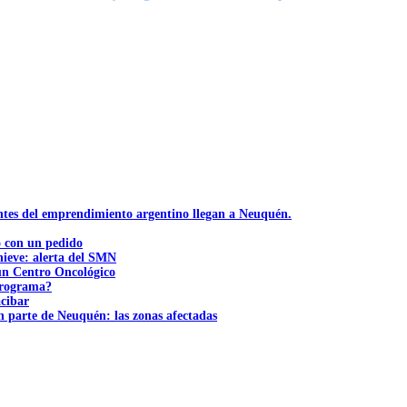
ntes del emprendimiento argentino llegan a Neuquén.
ó con un pedido
nieve: alerta del SMN
 un Centro Oncológico
 programa?
acibar
n parte de Neuquén: las zonas afectadas