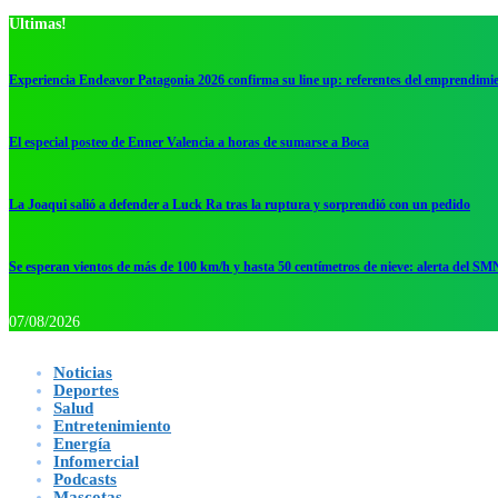
Ultimas!
Experiencia Endeavor Patagonia 2026 confirma su line up: referentes del emprendimi
El especial posteo de Enner Valencia a horas de sumarse a Boca
La Joaqui salió a defender a Luck Ra tras la ruptura y sorprendió con un pedido
Se esperan vientos de más de 100 km/h y hasta 50 centímetros de nieve: alerta del SM
07/08/2026
Noticias
Deportes
Salud
Entretenimiento
Energía
Infomercial
Podcasts
Mascotas