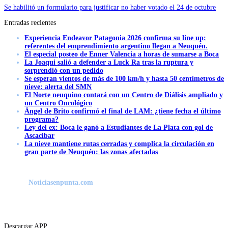
Se habilitó un formulario para justificar no haber votado el 24 de octubre
Entradas recientes
Experiencia Endeavor Patagonia 2026 confirma su line up:
referentes del emprendimiento argentino llegan a Neuquén.
El especial posteo de Enner Valencia a horas de sumarse a Boca
La Joaqui salió a defender a Luck Ra tras la ruptura y
sorprendió con un pedido
Se esperan vientos de más de 100 km/h y hasta 50 centímetros de
nieve: alerta del SMN
El Norte neuquino contará con un Centro de Diálisis ampliado y
un Centro Oncológico
Ángel de Brito confirmó el final de LAM: ¿tiene fecha el último
programa?
Ley del ex: Boca le ganó a Estudiantes de La Plata con gol de
Ascacibar
La nieve mantiene rutas cerradas y complica la circulación en
gran parte de Neuquén: las zonas afectadas
Noticiasenpunta.com
Descargar APP