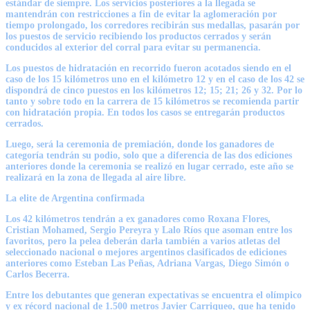
estándar de siempre. Los servicios posteriores a la llegada se
mantendrán con restricciones a fin de evitar la aglomeración por
tiempo prolongado, los corredores recibirán sus medallas, pasarán por
los puestos de servicio recibiendo los productos cerrados y serán
conducidos al exterior del corral para evitar su permanencia.
Los puestos de hidratación en recorrido fueron acotados siendo en el
caso de los 15 kilómetros uno en el kilómetro 12 y en el caso de los 42 se
dispondrá de cinco puestos en los kilómetros 12; 15; 21; 26 y 32. Por lo
tanto y sobre todo en la carrera de 15 kilómetros se recomienda partir
con hidratación propia. En todos los casos se entregarán productos
cerrados.
Luego, será la ceremonia de premiación, donde los ganadores de
categoría tendrán su podio, solo que a diferencia de las dos ediciones
anteriores donde la ceremonia se realizó en lugar cerrado, este año se
realizará en la zona de llegada al aire libre.
La elite de Argentina confirmada
Los 42 kilómetros tendrán a ex ganadores como Roxana Flores,
Cristian Mohamed, Sergio Pereyra y Lalo Ríos que asoman entre los
favoritos, pero la pelea deberán darla también a varios atletas del
seleccionado nacional o mejores argentinos clasificados de ediciones
anteriores como Esteban Las Peñas, Adriana Vargas, Diego Simón o
Carlos Becerra.
Entre los debutantes que generan expectativas se encuentra el olímpico
y ex récord nacional de 1.500 metros Javier Carriqueo, que ha tenido