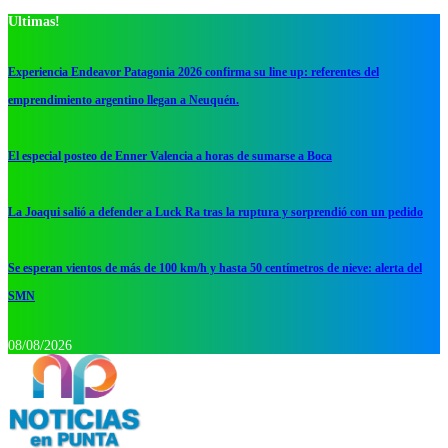
Ultimas!
Experiencia Endeavor Patagonia 2026 confirma su line up: referentes del
emprendimiento argentino llegan a Neuquén.
El especial posteo de Enner Valencia a horas de sumarse a Boca
La Joaqui salió a defender a Luck Ra tras la ruptura y sorprendió con un pedido
Se esperan vientos de más de 100 km/h y hasta 50 centímetros de nieve: alerta del
SMN
08/08/2026