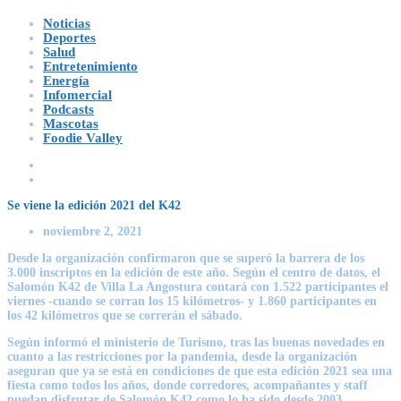
Noticias
Deportes
Salud
Entretenimiento
Energía
Infomercial
Podcasts
Mascotas
Foodie Valley
Se viene la edición 2021 del K42
noviembre 2, 2021
Desde la organización confirmaron que se superó la barrera de los
3.000 inscriptos en la edición de este año. Según el centro de datos, el
Salomón K42 de Villa La Angostura contará con 1.522 participantes el
viernes -cuando se corran los 15 kilómetros- y 1.860 participantes en
los 42 kilómetros que se correrán el sábado.
Según informó el ministerio de Turismo, tras las buenas novedades en
cuanto a las restricciones por la pandemia, desde la organización
aseguran que ya se está en condiciones de que esta edición 2021 sea una
fiesta como todos los años, donde corredores, acompañantes y staff
puedan disfrutar de Salomón K42 como lo ha sido desde 2003.