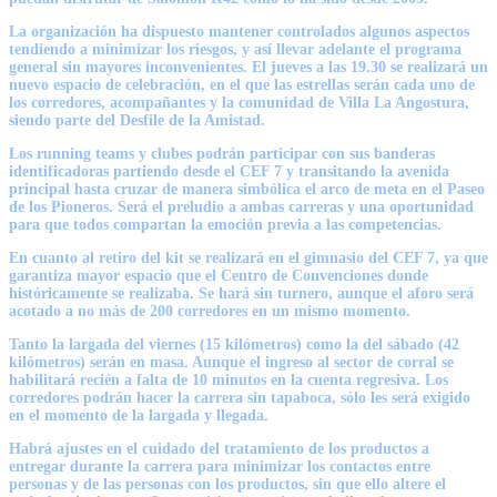
La organización ha dispuesto mantener controlados algunos aspectos
tendiendo a minimizar los riesgos, y así llevar adelante el programa
general sin mayores inconvenientes. El jueves a las 19.30 se realizará un
nuevo espacio de celebración, en el que las estrellas serán cada uno de
los corredores, acompañantes y la comunidad de Villa La Angostura,
siendo parte del Desfile de la Amistad.
Los running teams y clubes podrán participar con sus banderas
identificadoras partiendo desde el CEF 7 y transitando la avenida
principal hasta cruzar de manera simbólica el arco de meta en el Paseo
de los Pioneros. Será el preludio a ambas carreras y una oportunidad
para que todos compartan la emoción previa a las competencias.
En cuanto al retiro del kit se realizará en el gimnasio del CEF 7, ya que
garantiza mayor espacio que el Centro de Convenciones donde
históricamente se realizaba. Se hará sin turnero, aunque el aforo será
acotado a no más de 200 corredores en un mismo momento.
Tanto la largada del viernes (15 kilómetros) como la del sábado (42
kilómetros) serán en masa. Aunque el ingreso al sector de corral se
habilitará recién a falta de 10 minutos en la cuenta regresiva. Los
corredores podrán hacer la carrera sin tapaboca, sólo les será exigido
en el momento de la largada y llegada.
Habrá ajustes en el cuidado del tratamiento de los productos a
entregar durante la carrera para minimizar los contactos entre
personas y de las personas con los productos, sin que ello altere el