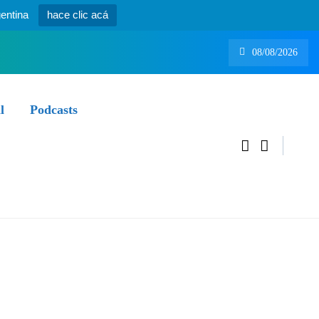
entina
hace clic acá
08/08/2026
l
Podcasts