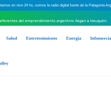
mos en vivo 24 hs, somos la radio digital fuerte de la Patagonia Arg
referentes del emprendimiento argentino llegan a Neuquén.
Salud
Entretenimiento
Energía
Infomercia
alley