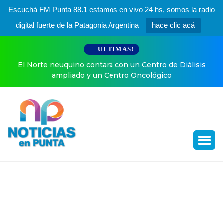
Escuchá FM Punta 88.1 estamos en vivo 24 hs, somos la radio
digital fuerte de la Patagonia Argentina
hace clic acá
ULTIMAS!
álisis
Ángel de Brito confirmó el final de LAM: ¿tiene fecha
último programa?