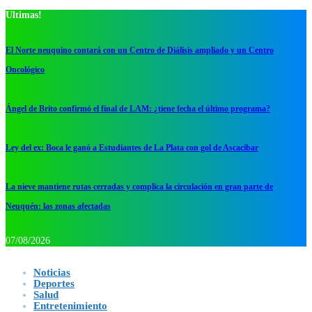
Ultimas!
El Norte neuquino contará con un Centro de Diálisis ampliado y un Centro
Oncológico
Ángel de Brito confirmó el final de LAM: ¿tiene fecha el último programa?
Ley del ex: Boca le ganó a Estudiantes de La Plata con gol de Ascacibar
La nieve mantiene rutas cerradas y complica la circulación en gran parte de
Neuquén: las zonas afectadas
07/08/2026
Noticias
Deportes
Salud
Entretenimiento