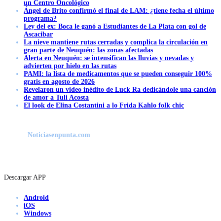
un Centro Oncológico
Ángel de Brito confirmó el final de LAM: ¿tiene fecha el último
programa?
Ley del ex: Boca le ganó a Estudiantes de La Plata con gol de
Ascacibar
La nieve mantiene rutas cerradas y complica la circulación en
gran parte de Neuquén: las zonas afectadas
Alerta en Neuquén: se intensifican las lluvias y nevadas y
advierten por hielo en las rutas
PAMI: la lista de medicamentos que se pueden conseguir 100%
gratis en agosto de 2026
Revelaron un video inédito de Luck Ra dedicándole una canción
de amor a Tuli Acosta
El look de Elina Costantini a lo Frida Kahlo folk chic
Noticiasenpunta.com
Descargar APP
Android
iOS
Windows