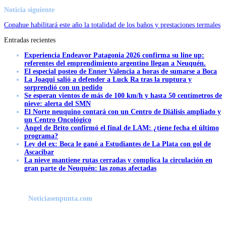
Noticia siguiente
Copahue habilitará este año la totalidad de los baños y prestaciones termales
Entradas recientes
Experiencia Endeavor Patagonia 2026 confirma su line up:
referentes del emprendimiento argentino llegan a Neuquén.
El especial posteo de Enner Valencia a horas de sumarse a Boca
La Joaqui salió a defender a Luck Ra tras la ruptura y
sorprendió con un pedido
Se esperan vientos de más de 100 km/h y hasta 50 centímetros de
nieve: alerta del SMN
El Norte neuquino contará con un Centro de Diálisis ampliado y
un Centro Oncológico
Ángel de Brito confirmó el final de LAM: ¿tiene fecha el último
programa?
Ley del ex: Boca le ganó a Estudiantes de La Plata con gol de
Ascacibar
La nieve mantiene rutas cerradas y complica la circulación en
gran parte de Neuquén: las zonas afectadas
Noticiasenpunta.com