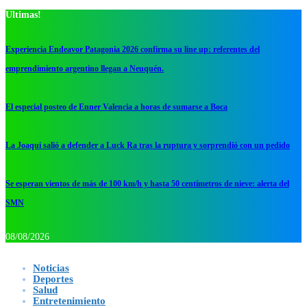
Ultimas!
Experiencia Endeavor Patagonia 2026 confirma su line up: referentes del
emprendimiento argentino llegan a Neuquén.
El especial posteo de Enner Valencia a horas de sumarse a Boca
La Joaqui salió a defender a Luck Ra tras la ruptura y sorprendió con un pedido
Se esperan vientos de más de 100 km/h y hasta 50 centímetros de nieve: alerta del
SMN
08/08/2026
Noticias
Deportes
Salud
Entretenimiento