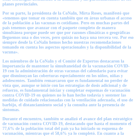
planes provinciales.
Por su parte, la presidenta de la CoNaIn, Mirta Roses, manifestó que
«tenemos que tomar en cuenta también que en áreas urbanas el acceso
de la población a las vacunas es cotidiano. Pero en muchas partes del
país tenemos que avanzar con el paquete completo de manera
simultánea porque puede ser que por razones climáticas o geográficas
lleguemos una o dos veces, pero quizás no haya una tercera vez. Por eso
siempre desde la CoNaIn hemos hecho nuestras recomendaciones
tomando en cuenta los aspectos operacionales y la disponibilidad de la
vacuna».
Los miembros de la CoNaIn y el Comité de Expertos destacaron la
importancia de mantener la simultaneidad de la vacunación COVID-
19 con la administración de otras vacunas del calendario para evitar
que disminuyan las coberturas especialmente en los niños, niñas y
adolescentes. También remarcaron que es fundamental no perder de
vista que, aunque se inicie con las estrategias de dosis adicional y de
refuerzo, es fundamental iniciar y completar esquemas de vacunación
contra COVID-19 en quienes no lo han hecho todavía y sostener las
medidas de cuidado relacionadas con la ventilación adecuada, el uso de
barbijo, el distanciamiento social y la consulta ante la presencia de
síntomas.
Durante el encuentro, también se analizó el avance del plan estratégico
de vacunación contra COVID-19, destacando que hasta el momento el
77,6% de la población total del país ya ha iniciado su esquema de
vacunación, mientras que el 58,6% ya lo completó. En cuanto a la