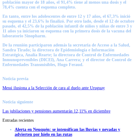
población mayor de 18 años, el 91,4% tiene al menos una dosis y el
78,4% cuenta con el esquema completo.
En tanto, entre los adolescentes de entre 12 y 17 años, el 67,3% inició
su esquema y el 23,6% lo finalizó. Por otro lado, desde el 12 de octubre
pasado, el 42,5% de la población infantil de niños y niñas de entre 3 y
11 años ya iniciaron su esquema con la primera dosis de la vacuna del
laboratorio Sinopharm.
De la reunión participaron además la secretaria de Acceso a la Salud,
Sandra Tirado; la directora de Epidemiología e Información
Estratégica, Analía Rearte; la directora de Control de Enfermedades
Inmunoprevenibles (DICEI), Ana Carrera; y el director de Control de
Enfermedades Transmisibles, Hugo Feraud.
Noticia previa
Messi ilusiona a la Selección de cara al duelo ante Uruguay
Noticia siguiente
Las jubilaciones y pensiones aumentarán 12,11% en diciembre
Entradas recientes
Alerta en Neuquén: se intensifican las lluvias y nevadas y
advierten por hielo en las rutas