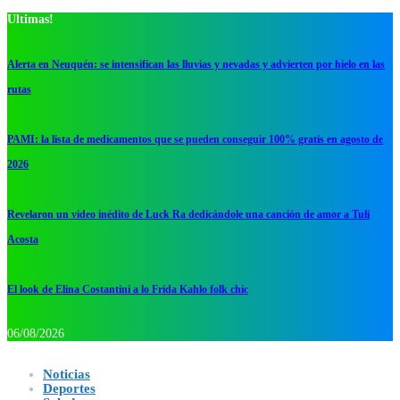
Ultimas!
Alerta en Neuquén: se intensifican las lluvias y nevadas y advierten por hielo en las
rutas
PAMI: la lista de medicamentos que se pueden conseguir 100% gratis en agosto de
2026
Revelaron un video inédito de Luck Ra dedicándole una canción de amor a Tuli
Acosta
El look de Elina Costantini a lo Frida Kahlo folk chic
06/08/2026
Noticias
Deportes