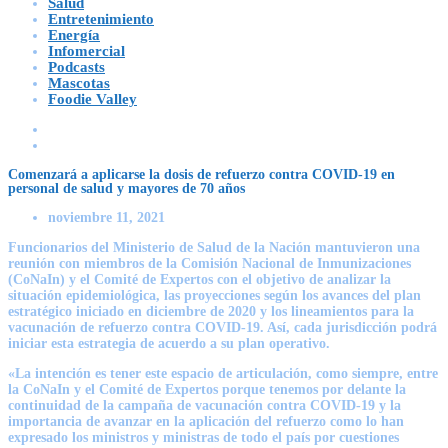
Salud
Entretenimiento
Energía
Infomercial
Podcasts
Mascotas
Foodie Valley
Comenzará a aplicarse la dosis de refuerzo contra COVID-19 en
personal de salud y mayores de 70 años
noviembre 11, 2021
Funcionarios del Ministerio de Salud de la Nación mantuvieron una
reunión con miembros de la Comisión Nacional de Inmunizaciones
(CoNaIn) y el Comité de Expertos con el objetivo de analizar la
situación epidemiológica, las proyecciones según los avances del plan
estratégico iniciado en diciembre de 2020 y los lineamientos para la
vacunación de refuerzo contra COVID-19. Así, cada jurisdicción podrá
iniciar esta estrategia de acuerdo a su plan operativo.
«La intención es tener este espacio de articulación, como siempre, entre
la CoNaIn y el Comité de Expertos porque tenemos por delante la
continuidad de la campaña de vacunación contra COVID-19 y la
importancia de avanzar en la aplicación del refuerzo como lo han
expresado los ministros y ministras de todo el país por cuestiones