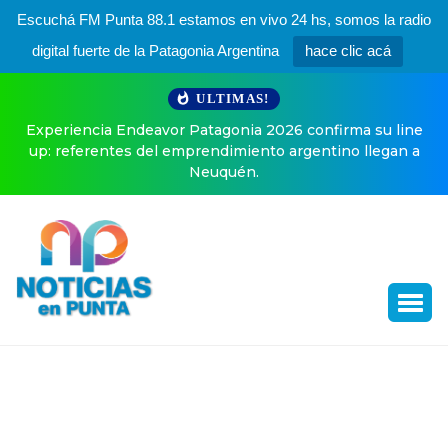
Escuchá FM Punta 88.1 estamos en vivo 24 hs, somos la radio
digital fuerte de la Patagonia Argentina
hace clic acá
ULTIMAS!
Experiencia Endeavor Patagonia 2026 confirma su line
up: referentes del emprendimiento argentino llegan a
Neuquén.