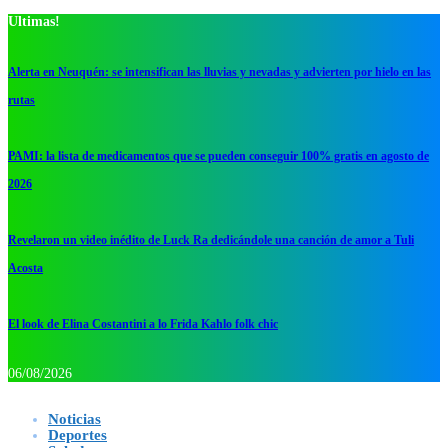
Ultimas!
Alerta en Neuquén: se intensifican las lluvias y nevadas y advierten por hielo en las
rutas
PAMI: la lista de medicamentos que se pueden conseguir 100% gratis en agosto de
2026
Revelaron un video inédito de Luck Ra dedicándole una canción de amor a Tuli
Acosta
El look de Elina Costantini a lo Frida Kahlo folk chic
06/08/2026
Noticias
Deportes