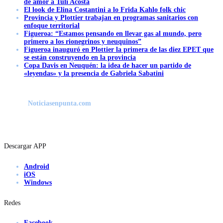
de amor a Tuli Acosta
El look de Elina Costantini a lo Frida Kahlo folk chic
Provincia y Plottier trabajan en programas sanitarios con
enfoque territorial
Figueroa: “Estamos pensando en llevar gas al mundo, pero
primero a los rionegrinos y neuquinos”
Figueroa inauguró en Plottier la primera de las diez EPET que
se están construyendo en la provincia
Copa Davis en Neuquén: la idea de hacer un partido de
«leyendas» y la presencia de Gabriela Sabatini
Noticiasenpunta.com
Descargar APP
Android
iOS
Windows
Redes
Facebook