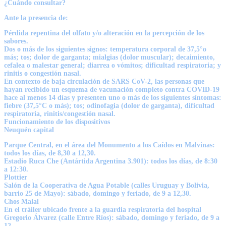
¿Cuándo consultar?
Ante la presencia de:
Pérdida repentina del olfato y/o alteración en la percepción de los
sabores.
Dos o más de los siguientes signos: temperatura corporal de 37,5°o
más; tos; dolor de garganta; mialgias (dolor muscular); decaimiento,
cefalea o malestar general; diarrea o vómitos; dificultad respiratoria; y
rinitis o congestión nasal.
En contexto de baja circulación de SARS CoV-2, las personas que
hayan recibido un esquema de vacunación completo contra COVID-19
hace al menos 14 días y presenten uno o más de los siguientes síntomas:
fiebre (37,5°C o más); tos; odinofagia (dolor de garganta), dificultad
respiratoria, rinitis/congestión nasal.
Funcionamiento de los dispositivos
Neuquén capital
Parque Central, en el área del Monumento a los Caídos en Malvinas:
todos los días, de 8,30 a 12,30.
Estadio Ruca Che (Antártida Argentina 3.901): todos los días, de 8:30
a 12:30.
Plottier
Salón de la Cooperativa de Agua Potable (calles Uruguay y Bolivia,
barrio 25 de Mayo): sábado, domingo y feriado, de 9 a 12,30.
Chos Malal
En el tráiler ubicado frente a la guardia respiratoria del hospital
Gregorio Álvarez (calle Entre Ríos): sábado, domingo y feriado, de 9 a
12.