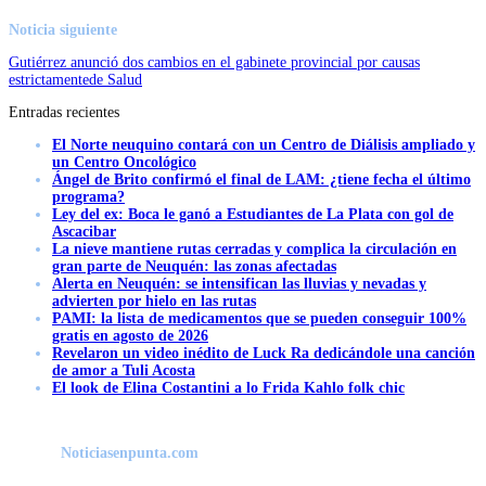
Noticia siguiente
Gutiérrez anunció dos cambios en el gabinete provincial por causas
estrictamentede Salud
Entradas recientes
El Norte neuquino contará con un Centro de Diálisis ampliado y
un Centro Oncológico
Ángel de Brito confirmó el final de LAM: ¿tiene fecha el último
programa?
Ley del ex: Boca le ganó a Estudiantes de La Plata con gol de
Ascacibar
La nieve mantiene rutas cerradas y complica la circulación en
gran parte de Neuquén: las zonas afectadas
Alerta en Neuquén: se intensifican las lluvias y nevadas y
advierten por hielo en las rutas
PAMI: la lista de medicamentos que se pueden conseguir 100%
gratis en agosto de 2026
Revelaron un video inédito de Luck Ra dedicándole una canción
de amor a Tuli Acosta
El look de Elina Costantini a lo Frida Kahlo folk chic
Noticiasenpunta.com