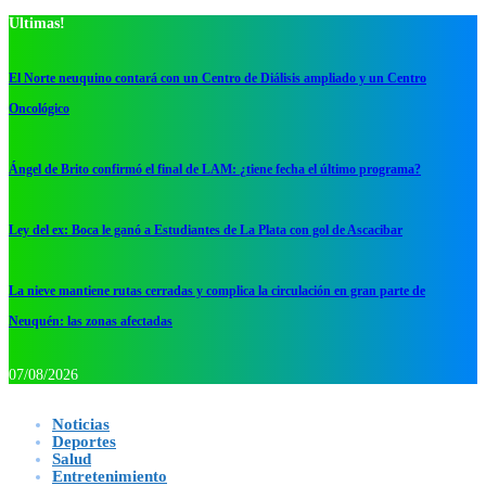
Ultimas!
El Norte neuquino contará con un Centro de Diálisis ampliado y un Centro
Oncológico
Ángel de Brito confirmó el final de LAM: ¿tiene fecha el último programa?
Ley del ex: Boca le ganó a Estudiantes de La Plata con gol de Ascacibar
La nieve mantiene rutas cerradas y complica la circulación en gran parte de
Neuquén: las zonas afectadas
07/08/2026
Noticias
Deportes
Salud
Entretenimiento