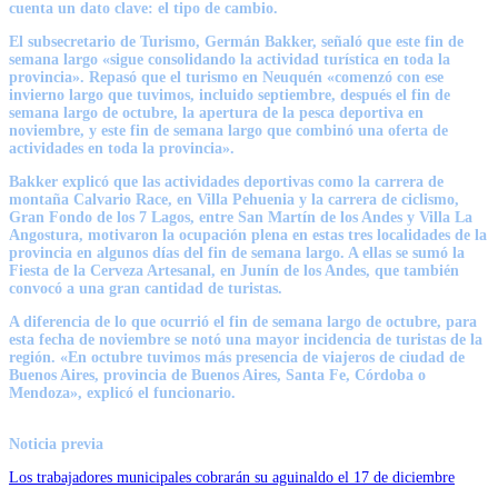
cuenta un dato clave: el tipo de cambio.
El subsecretario de Turismo, Germán Bakker, señaló que este fin de
semana largo «sigue consolidando la actividad turística en toda la
provincia». Repasó que el turismo en Neuquén «comenzó con ese
invierno largo que tuvimos, incluido septiembre, después el fin de
semana largo de octubre, la apertura de la pesca deportiva en
noviembre, y este fin de semana largo que combinó una oferta de
actividades en toda la provincia».
Bakker explicó que las actividades deportivas como la carrera de
montaña Calvario Race, en Villa Pehuenia y la carrera de ciclismo,
Gran Fondo de los 7 Lagos, entre San Martín de los Andes y Villa La
Angostura, motivaron la ocupación plena en estas tres localidades de la
provincia en algunos días del fin de semana largo. A ellas se sumó la
Fiesta de la Cerveza Artesanal, en Junín de los Andes, que también
convocó a una gran cantidad de turistas.
A diferencia de lo que ocurrió el fin de semana largo de octubre, para
esta fecha de noviembre se notó una mayor incidencia de turistas de la
región. «En octubre tuvimos más presencia de viajeros de ciudad de
Buenos Aires, provincia de Buenos Aires, Santa Fe, Córdoba o
Mendoza», explicó el funcionario.
Noticia previa
Los trabajadores municipales cobrarán su aguinaldo el 17 de diciembre