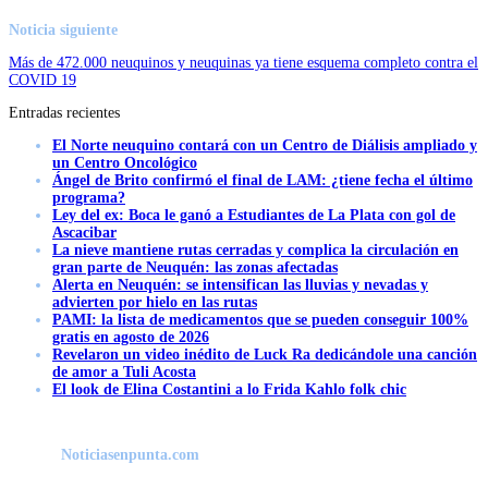
Noticia siguiente
Más de 472.000 neuquinos y neuquinas ya tiene esquema completo contra el
COVID 19
Entradas recientes
El Norte neuquino contará con un Centro de Diálisis ampliado y
un Centro Oncológico
Ángel de Brito confirmó el final de LAM: ¿tiene fecha el último
programa?
Ley del ex: Boca le ganó a Estudiantes de La Plata con gol de
Ascacibar
La nieve mantiene rutas cerradas y complica la circulación en
gran parte de Neuquén: las zonas afectadas
Alerta en Neuquén: se intensifican las lluvias y nevadas y
advierten por hielo en las rutas
PAMI: la lista de medicamentos que se pueden conseguir 100%
gratis en agosto de 2026
Revelaron un video inédito de Luck Ra dedicándole una canción
de amor a Tuli Acosta
El look de Elina Costantini a lo Frida Kahlo folk chic
Noticiasenpunta.com