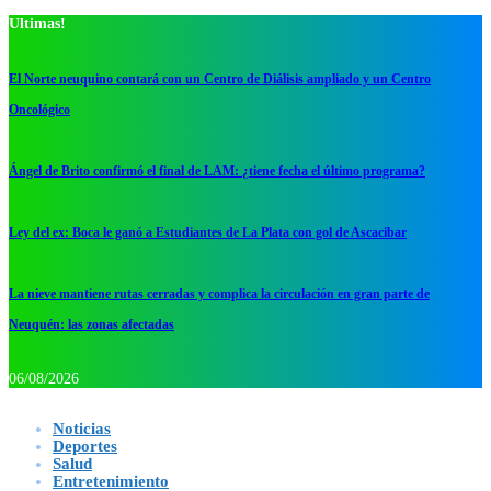
Ultimas!
El Norte neuquino contará con un Centro de Diálisis ampliado y un Centro
Oncológico
Ángel de Brito confirmó el final de LAM: ¿tiene fecha el último programa?
Ley del ex: Boca le ganó a Estudiantes de La Plata con gol de Ascacibar
La nieve mantiene rutas cerradas y complica la circulación en gran parte de
Neuquén: las zonas afectadas
06/08/2026
Noticias
Deportes
Salud
Entretenimiento