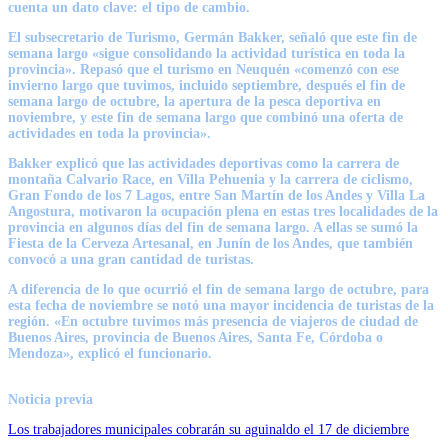
cuenta un dato clave: el tipo de cambio.
El subsecretario de Turismo, Germán Bakker, señaló que este fin de
semana largo «sigue consolidando la actividad turística en toda la
provincia». Repasó que el turismo en Neuquén «comenzó con ese
invierno largo que tuvimos, incluido septiembre, después el fin de
semana largo de octubre, la apertura de la pesca deportiva en
noviembre, y este fin de semana largo que combinó una oferta de
actividades en toda la provincia».
Bakker explicó que las actividades deportivas como la carrera de
montaña Calvario Race, en Villa Pehuenia y la carrera de ciclismo,
Gran Fondo de los 7 Lagos, entre San Martín de los Andes y Villa La
Angostura, motivaron la ocupación plena en estas tres localidades de la
provincia en algunos días del fin de semana largo. A ellas se sumó la
Fiesta de la Cerveza Artesanal, en Junín de los Andes, que también
convocó a una gran cantidad de turistas.
A diferencia de lo que ocurrió el fin de semana largo de octubre, para
esta fecha de noviembre se notó una mayor incidencia de turistas de la
región. «En octubre tuvimos más presencia de viajeros de ciudad de
Buenos Aires, provincia de Buenos Aires, Santa Fe, Córdoba o
Mendoza», explicó el funcionario.
Noticia previa
Los trabajadores municipales cobrarán su aguinaldo el 17 de diciembre