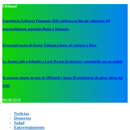
Ultimas!
Experiencia Endeavor Patagonia 2026 confirma su line up: referentes del
emprendimiento argentino llegan a Neuquén.
El especial posteo de Enner Valencia a horas de sumarse a Boca
La Joaqui salió a defender a Luck Ra tras la ruptura y sorprendió con un pedido
Se esperan vientos de más de 100 km/h y hasta 50 centímetros de nieve: alerta del
SMN
08/08/2026
Noticias
Deportes
Salud
Entretenimiento