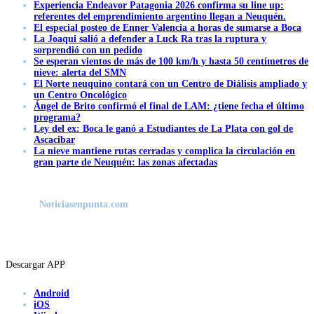
Experiencia Endeavor Patagonia 2026 confirma su line up:
referentes del emprendimiento argentino llegan a Neuquén.
El especial posteo de Enner Valencia a horas de sumarse a Boca
La Joaqui salió a defender a Luck Ra tras la ruptura y
sorprendió con un pedido
Se esperan vientos de más de 100 km/h y hasta 50 centímetros de
nieve: alerta del SMN
El Norte neuquino contará con un Centro de Diálisis ampliado y
un Centro Oncológico
Ángel de Brito confirmó el final de LAM: ¿tiene fecha el último
programa?
Ley del ex: Boca le ganó a Estudiantes de La Plata con gol de
Ascacibar
La nieve mantiene rutas cerradas y complica la circulación en
gran parte de Neuquén: las zonas afectadas
Noticiasenpunta.com
Descargar APP
Android
iOS