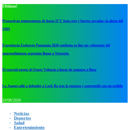
Ultimas!
Pronostican temperaturas de hasta 11°C bajo cero y fuertes nevadas: la alerta del
SMN
Experiencia Endeavor Patagonia 2026 confirma su line up: referentes del
emprendimiento argentino llegan a Neuquén.
El especial posteo de Enner Valencia a horas de sumarse a Boca
La Joaqui salió a defender a Luck Ra tras la ruptura y sorprendió con un pedido
10/08/2026
Noticias
Deportes
Salud
Entretenimiento