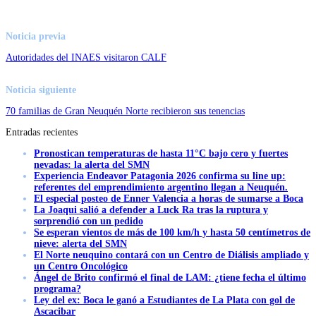
Noticia previa
Autoridades del INAES visitaron CALF
Noticia siguiente
70 familias de Gran Neuquén Norte recibieron sus tenencias
Entradas recientes
Pronostican temperaturas de hasta 11°C bajo cero y fuertes
nevadas: la alerta del SMN
Experiencia Endeavor Patagonia 2026 confirma su line up:
referentes del emprendimiento argentino llegan a Neuquén.
El especial posteo de Enner Valencia a horas de sumarse a Boca
La Joaqui salió a defender a Luck Ra tras la ruptura y
sorprendió con un pedido
Se esperan vientos de más de 100 km/h y hasta 50 centímetros de
nieve: alerta del SMN
El Norte neuquino contará con un Centro de Diálisis ampliado y
un Centro Oncológico
Ángel de Brito confirmó el final de LAM: ¿tiene fecha el último
programa?
Ley del ex: Boca le ganó a Estudiantes de La Plata con gol de
Ascacibar