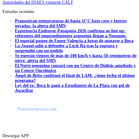
Autoridades del INAES visitaron CALF
Entradas recientes
Pronostican temperaturas de hasta 11°C bajo cero y fuertes
nevadas: la alerta del SMN
Experiencia Endeavor Patagonia 2026 confirma su line up:
referentes del emprendimiento argentino llegan a Neuquén.
El especial posteo de Enner Valencia a horas de sumarse a Boca
La Joaqui salió a defender a Luck Ra tras la ruptura y
sorprendió con un pedido
Se esperan vientos de más de 100 km/h y hasta 50 centímetros de
nieve: alerta del SMN
El Norte neuquino contará con un Centro de Diálisis ampliado y
un Centro Oncológico
Ángel de Brito confirmó el final de LAM: ¿tiene fecha el último
programa?
Ley del ex: Boca le ganó a Estudiantes de La Plata con gol de
Ascacibar
Noticiasenpunta.com
Descargar APP