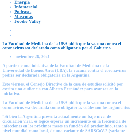
Energía
Infomercial
Podcasts
Mascotas
Foodie Valley
La Facultad de Medicina de la UBA pidió que la vacuna contra el
coronavirus sea declarada como obligatoria por el Gobierno
noviembre 26, 2021
A partir de una iniciativa de la Facultad de Medicina de la
Universidad de Buenos Aires (UBA), la vacuna contra el coronavirus
podría ser declarada obligatoria en la Argentina.
Este viernes, el Consejo Directivo de la casa de estudios solicitó por
escrito una audiencia con Alberto Fernández para avanzar en la
iniciativa.
La Facultad de Medicina de la UBA pidió que la vacuna contra el
coronavirus sea declarada como obligatoria: cuáles son los argumentos
“Si bien la Argentina presenta actualmente un bajo nivel de
circulación viral, es lógico esperar un incremento en la frecuencia de
infecciones en los próximos meses en función del predominio, tanto a
nivel mundial como local, de una variante de SARSCoV-2 (variante