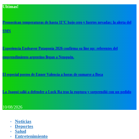
Ultimas!
Pronostican temperaturas de hasta 11°C bajo cero y fuertes nevadas: la alerta del
SMN
Experiencia Endeavor Patagonia 2026 confirma su line up: referentes del
emprendimiento argentino llegan a Neuquén.
El especial posteo de Enner Valencia a horas de sumarse a Boca
La Joaqui salió a defender a Luck Ra tras la ruptura y sorprendió con un pedido
10/08/2026
Noticias
Deportes
Salud
Entretenimiento