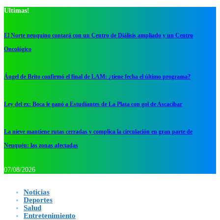
Ultimas!
El Norte neuquino contará con un Centro de Diálisis ampliado y un Centro
Oncológico
Ángel de Brito confirmó el final de LAM: ¿tiene fecha el último programa?
Ley del ex: Boca le ganó a Estudiantes de La Plata con gol de Ascacibar
La nieve mantiene rutas cerradas y complica la circulación en gran parte de
Neuquén: las zonas afectadas
07/08/2026
Noticias
Deportes
Salud
Entretenimiento