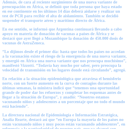
Además, de cara al reciente surgimiento de una nueva variante de
preocupación en África, se definió que toda persona que haya estado
en ese continente en los últimos 14 días deberá aislarse y realizar un
test de PCR para recibir el alta de aislamiento. También se decidió
suspender el transporte aéreo y marítimo directo de África.
En ese sentido, se informó que Argentina continuará llevando a cabo
apoyo en materia de donación de vacunas a países de África y se
destacó que ayer llegó a Mozambique la donación de 450.000 dosis de
vacunas de AstraZeneca.
“Lo dijimos desde el primer día: hasta que todos los países no accedan
a la vacunación existe el riesgo de la emergencia de una nueva variante,
y emergió en África una nueva variante que nos preocupa muchísimo”,
manifestó Vizzotti. “Todavía hay mucho por saber, pero preocupa la
velocidad de transmisión en los lugares donde está circulando”, agregó.
En relación a la situación epidemiológica que atraviesa el hemisferio
norte, con un fuerte aumento en la curva de contagios durante las
últimas semanas, la ministra indicó que “tenemos una oportunidad
grande de poder dar los refuerzos y completar los esquemas antes de
llegar a la situación de Europa”, y anadió: “Nosotros estamos
vacunando niños y adolescentes a un porcentaje que no todo el mundo
está haciendo”.
La directora nacional de Epidemiología e Información Estratégica,
Analía Rearte, destacó así que “en Europa la mayoría de los países no
están vacunando niños y muy pocos están vacunando adolescentes”, en
referencia a la particularidad de nuestro país, que ya alcanzó con