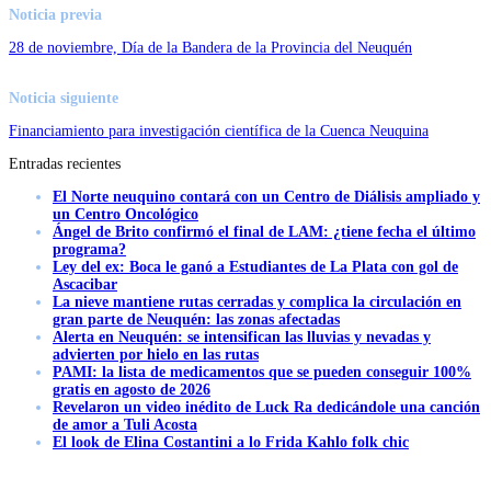
Noticia previa
28 de noviembre, Día de la Bandera de la Provincia del Neuquén
Noticia siguiente
Financiamiento para investigación científica de la Cuenca Neuquina
Entradas recientes
El Norte neuquino contará con un Centro de Diálisis ampliado y
un Centro Oncológico
Ángel de Brito confirmó el final de LAM: ¿tiene fecha el último
programa?
Ley del ex: Boca le ganó a Estudiantes de La Plata con gol de
Ascacibar
La nieve mantiene rutas cerradas y complica la circulación en
gran parte de Neuquén: las zonas afectadas
Alerta en Neuquén: se intensifican las lluvias y nevadas y
advierten por hielo en las rutas
PAMI: la lista de medicamentos que se pueden conseguir 100%
gratis en agosto de 2026
Revelaron un video inédito de Luck Ra dedicándole una canción
de amor a Tuli Acosta
El look de Elina Costantini a lo Frida Kahlo folk chic