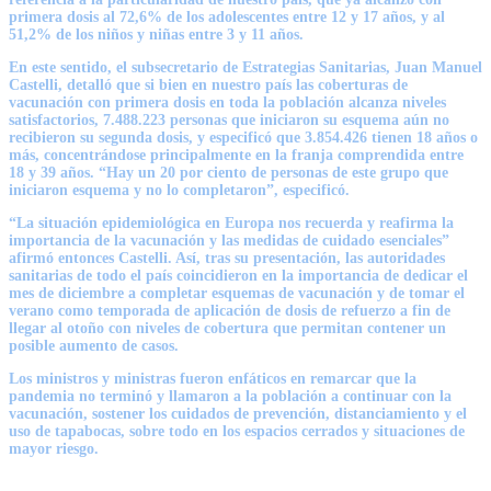
primera dosis al 72,6% de los adolescentes entre 12 y 17 años, y al
51,2% de los niños y niñas entre 3 y 11 años.
En este sentido, el subsecretario de Estrategias Sanitarias, Juan Manuel
Castelli, detalló que si bien en nuestro país las coberturas de
vacunación con primera dosis en toda la población alcanza niveles
satisfactorios, 7.488.223 personas que iniciaron su esquema aún no
recibieron su segunda dosis, y especificó que 3.854.426 tienen 18 años o
más, concentrándose principalmente en la franja comprendida entre
18 y 39 años. “Hay un 20 por ciento de personas de este grupo que
iniciaron esquema y no lo completaron”, especificó.
“La situación epidemiológica en Europa nos recuerda y reafirma la
importancia de la vacunación y las medidas de cuidado esenciales”
afirmó entonces Castelli. Así, tras su presentación, las autoridades
sanitarias de todo el país coincidieron en la importancia de dedicar el
mes de diciembre a completar esquemas de vacunación y de tomar el
verano como temporada de aplicación de dosis de refuerzo a fin de
llegar al otoño con niveles de cobertura que permitan contener un
posible aumento de casos.
Los ministros y ministras fueron enfáticos en remarcar que la
pandemia no terminó y llamaron a la población a continuar con la
vacunación, sostener los cuidados de prevención, distanciamiento y el
uso de tapabocas, sobre todo en los espacios cerrados y situaciones de
mayor riesgo.