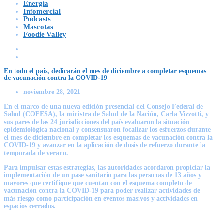
Energía
Infomercial
Podcasts
Mascotas
Foodie Valley
En todo el país, dedicarán el mes de diciembre a completar esquemas
de vacunación contra la COVID-19
noviembre 28, 2021
En el marco de una nueva edición presencial del Consejo Federal de
Salud (COFESA), la ministra de Salud de la Nación, Carla Vizzotti, y
sus pares de las 24 jurisdicciones del país evaluaron la situación
epidemiológica nacional y consensuaron focalizar los esfuerzos durante
el mes de diciembre en completar los esquemas de vacunación contra la
COVID-19 y avanzar en la aplicación de dosis de refuerzo durante la
temporada de verano.
Para impulsar estas estrategias, las autoridades acordaron propiciar la
implementación de un pase sanitario para las personas de 13 años y
mayores que certifique que cuentan con el esquema completo de
vacunación contra la COVID-19 para poder realizar actividades de
más riesgo como participación en eventos masivos y actividades en
espacios cerrados.