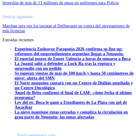
Inversión de más de 13 millones de pesos en uniformes para Policía
Noticia siguiente
Marchan otra vez los taxistas al Deliberante en contra del otorgamiento de
más licencias
Entradas recientes
Experiencia Endeavor Patagonia 2026 confirma su line up:
referentes del emprendimiento argentino llegan a Neuquén.
El especial posteo de Enner Valencia a horas de sumarse a Boca
La Joaqui salió a defender a Luck Ra tras la ruptura y
sorprendió con un pedido
Se esperan vientos de más de 100 km/h y hasta 50 centímetros de
nieve: alerta del SMN
El Norte neuquino contará con un Centro de Diálisis ampliado y
un Centro Oncológico
Ángel de Brito confirmó el final de LAM: ¿tiene fecha el último
programa?
Ley del ex: Boca le ganó a Estudiantes de La Plata con gol de
Ascacibar
La nieve mantiene rutas cerradas y complica la circulación en
gran parte de Neuquén: las zonas afectadas
Noticiasenpunta.com