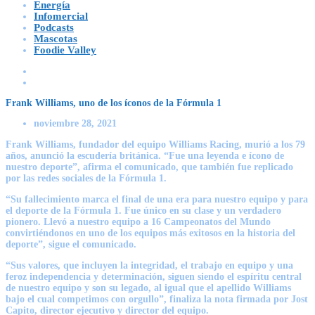
Energía
Infomercial
Podcasts
Mascotas
Foodie Valley
Frank Williams, uno de los íconos de la Fórmula 1
noviembre 28, 2021
Frank Williams, fundador del equipo Williams Racing, murió a los 79
años, anunció la escudería británica. “Fue una leyenda e ícono de
nuestro deporte”, afirma el comunicado, que también fue replicado
por las redes sociales de la Fórmula 1.
“Su fallecimiento marca el final de una era para nuestro equipo y para
el deporte de la Fórmula 1. Fue único en su clase y un verdadero
pionero. Llevó a nuestro equipo a 16 Campeonatos del Mundo
convirtiéndonos en uno de los equipos más exitosos en la historia del
deporte”, sigue el comunicado.
“Sus valores, que incluyen la integridad, el trabajo en equipo y una
feroz independencia y determinación, siguen siendo el espíritu central
de nuestro equipo y son su legado, al igual que el apellido Williams
bajo el cual competimos con orgullo”, finaliza la nota firmada por Jost
Capito, director ejecutivo y director del equipo.