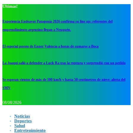
Ultimas!
Experiencia Endeavor Patagonia 2026 confirma su line up: referentes del
emprendimiento argentino llegan a Neuquén.
El especial posteo de Enner Valencia a horas de sumarse a Boca
La Joaqui salió a defender a Luck Ra tras la ruptura y sorprendió con un pedido
Se esperan vientos de más de 100 km/h y hasta 50 centímetros de nieve: alerta del
SMN
08/08/2026
Noticias
Deportes
Salud
Entretenimiento