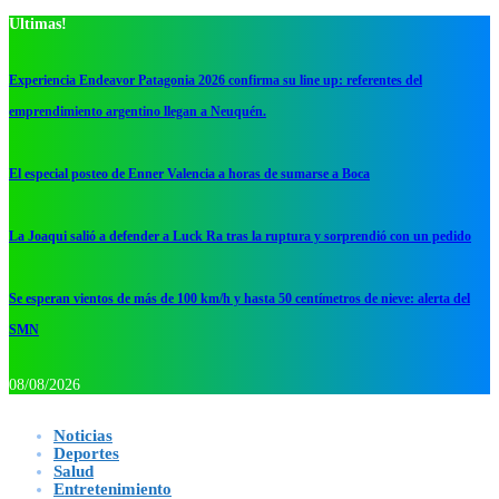
Ultimas!
Experiencia Endeavor Patagonia 2026 confirma su line up: referentes del
emprendimiento argentino llegan a Neuquén.
El especial posteo de Enner Valencia a horas de sumarse a Boca
La Joaqui salió a defender a Luck Ra tras la ruptura y sorprendió con un pedido
Se esperan vientos de más de 100 km/h y hasta 50 centímetros de nieve: alerta del
SMN
08/08/2026
Noticias
Deportes
Salud
Entretenimiento