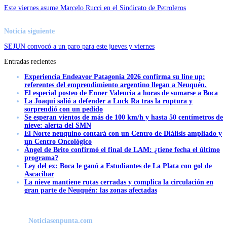
Este viernes asume Marcelo Rucci en el Sindicato de Petroleros
Noticia siguiente
SEJUN convocó a un paro para este jueves y viernes
Entradas recientes
Experiencia Endeavor Patagonia 2026 confirma su line up:
referentes del emprendimiento argentino llegan a Neuquén.
El especial posteo de Enner Valencia a horas de sumarse a Boca
La Joaqui salió a defender a Luck Ra tras la ruptura y
sorprendió con un pedido
Se esperan vientos de más de 100 km/h y hasta 50 centímetros de
nieve: alerta del SMN
El Norte neuquino contará con un Centro de Diálisis ampliado y
un Centro Oncológico
Ángel de Brito confirmó el final de LAM: ¿tiene fecha el último
programa?
Ley del ex: Boca le ganó a Estudiantes de La Plata con gol de
Ascacibar
La nieve mantiene rutas cerradas y complica la circulación en
gran parte de Neuquén: las zonas afectadas
Noticiasenpunta.com