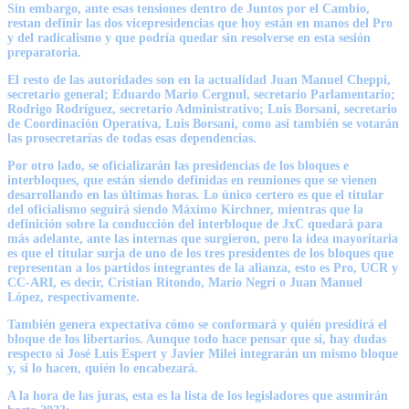
Sin embargo, ante esas tensiones dentro de Juntos por el Cambio,
restan definir las dos vicepresidencias que hoy están en manos del Pro
y del radicalismo y que podría quedar sin resolverse en esta sesión
preparatoria.
El resto de las autoridades son en la actualidad Juan Manuel Cheppi,
secretario general; Eduardo Mario Cergnul, secretario Parlamentario;
Rodrigo Rodríguez, secretario Administrativo; Luis Borsani, secretario
de Coordinación Operativa, Luis Borsani, como así también se votarán
las prosecretarías de todas esas dependencias.
Por otro lado, se oficializarán las presidencias de los bloques e
interbloques, que están siendo definidas en reuniones que se vienen
desarrollando en las últimas horas. Lo único certero es que el titular
del oficialismo seguirá siendo Máximo Kirchner, mientras que la
definición sobre la conducción del interbloque de JxC quedará para
más adelante, ante las internas que surgieron, pero la idea mayoritaria
es que el titular surja de uno de los tres presidentes de los bloques que
representan a los partidos integrantes de la alianza, esto es Pro, UCR y
CC-ARI, es decir, Cristian Ritondo, Mario Negri o Juan Manuel
López, respectivamente.
También genera expectativa cómo se conformará y quién presidirá el
bloque de los libertarios. Aunque todo hace pensar que sí, hay dudas
respecto si José Luis Espert y Javier Milei integrarán un mismo bloque
y, si lo hacen, quién lo encabezará.
A la hora de las juras, esta es la lista de los legisladores que asumirán