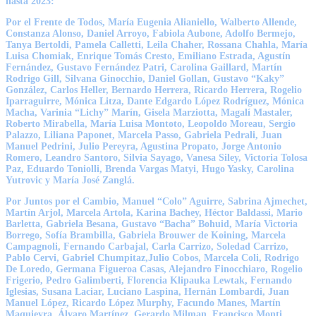
hasta 2023:
Por el Frente de Todos, María Eugenia Alianiello, Walberto Allende,
Constanza Alonso, Daniel Arroyo, Fabiola Aubone, Adolfo Bermejo,
Tanya Bertoldi, Pamela Calletti, Leila Chaher, Rossana Chahla, María
Luisa Chomiak, Enrique Tomás Cresto, Emiliano Estrada, Agustín
Fernández, Gustavo Fernández Patri, Carolina Gaillard, Martín
Rodrigo Gill, Silvana Ginocchio, Daniel Gollan, Gustavo “Kaky”
González, Carlos Heller, Bernardo Herrera, Ricardo Herrera, Rogelio
Iparraguirre, Mónica Litza, Dante Edgardo López Rodríguez, Mónica
Macha, Varinia “Lichy” Marín, Gisela Marziotta, Magalí Mastaler,
Roberto Mirabella, María Luisa Montoto, Leopoldo Moreau, Sergio
Palazzo, Liliana Paponet, Marcela Passo, Gabriela Pedrali, Juan
Manuel Pedrini, Julio Pereyra, Agustina Propato, Jorge Antonio
Romero, Leandro Santoro, Silvia Sayago, Vanesa Siley, Victoria Tolosa
Paz, Eduardo Toniolli, Brenda Vargas Matyi, Hugo Yasky, Carolina
Yutrovic y María José Zanglá.
Por Juntos por el Cambio, Manuel “Colo” Aguirre, Sabrina Ajmechet,
Martín Arjol, Marcela Artola, Karina Bachey, Héctor Baldassi, Mario
Barletta, Gabriela Besana, Gustavo “Bacha” Bohuid, María Victoria
Borrego, Sofía Brambilla, Gabriela Brouwer de Koining, Marcela
Campagnoli, Fernando Carbajal, Carla Carrizo, Soledad Carrizo,
Pablo Cervi, Gabriel Chumpitaz,Julio Cobos, Marcela Coli, Rodrigo
De Loredo, Germana Figueroa Casas, Alejandro Finocchiaro, Rogelio
Frigerio, Pedro Galimberti, Florencia Klipauka Lewtak, Fernando
Iglesias, Susana Laciar, Luciano Laspina, Hernán Lombardi, Juan
Manuel López, Ricardo López Murphy, Facundo Manes, Martín
Maquieyra, Álvaro Martínez, Gerardo Milman, Francisco Monti,