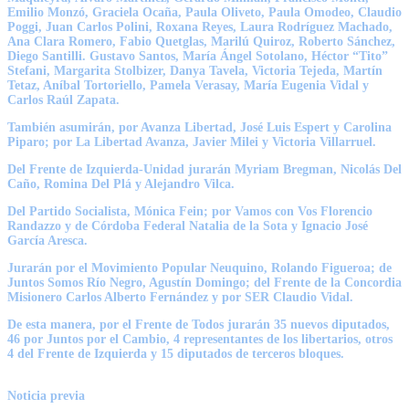
Emilio Monzó, Graciela Ocaña, Paula Oliveto, Paula Omodeo, Claudio
Poggi, Juan Carlos Polini, Roxana Reyes, Laura Rodríguez Machado,
Ana Clara Romero, Fabio Quetglas, Marilú Quiroz, Roberto Sánchez,
Diego Santilli. Gustavo Santos, María Ángel Sotolano, Héctor “Tito”
Stefani, Margarita Stolbizer, Danya Tavela, Victoria Tejeda, Martín
Tetaz, Aníbal Tortoriello, Pamela Verasay, María Eugenia Vidal y
Carlos Raúl Zapata.
También asumirán, por Avanza Libertad, José Luis Espert y Carolina
Piparo; por La Libertad Avanza, Javier Milei y Victoria Villarruel.
Del Frente de Izquierda-Unidad jurarán Myriam Bregman, Nicolás Del
Caño, Romina Del Plá y Alejandro Vilca.
Del Partido Socialista, Mónica Fein; por Vamos con Vos Florencio
Randazzo y de Córdoba Federal Natalia de la Sota y Ignacio José
García Aresca.
Jurarán por el Movimiento Popular Neuquino, Rolando Figueroa; de
Juntos Somos Río Negro, Agustín Domingo; del Frente de la Concordia
Misionero Carlos Alberto Fernández y por SER Claudio Vidal.
De esta manera, por el Frente de Todos jurarán 35 nuevos diputados,
46 por Juntos por el Cambio, 4 representantes de los libertarios, otros
4 del Frente de Izquierda y 15 diputados de terceros bloques.
Noticia previa