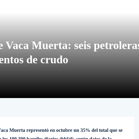
 Vaca Muerta: seis petrolera
entos de crudo
Vaca Muerta representó en octubre un 35% del total que se
a los 190.300 barriles diarios (bbl/d), según datos de la