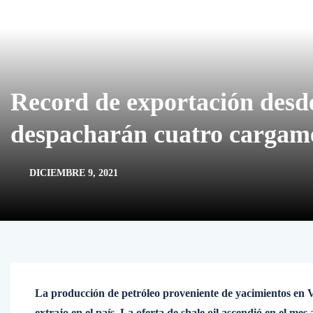
Record de exportación desde
despacharán cuatro cargam
DICIEMBRE 9, 2021
La producción de petróleo proveniente de yacimientos en 
extrajo en el país. La oferta de shale oil ascendió en el mes 