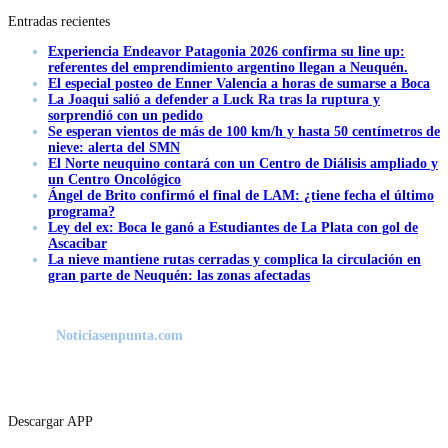
Entradas recientes
Experiencia Endeavor Patagonia 2026 confirma su line up:
referentes del emprendimiento argentino llegan a Neuquén.
El especial posteo de Enner Valencia a horas de sumarse a Boca
La Joaqui salió a defender a Luck Ra tras la ruptura y
sorprendió con un pedido
Se esperan vientos de más de 100 km/h y hasta 50 centímetros de
nieve: alerta del SMN
El Norte neuquino contará con un Centro de Diálisis ampliado y
un Centro Oncológico
Ángel de Brito confirmó el final de LAM: ¿tiene fecha el último
programa?
Ley del ex: Boca le ganó a Estudiantes de La Plata con gol de
Ascacibar
La nieve mantiene rutas cerradas y complica la circulación en
gran parte de Neuquén: las zonas afectadas
Noticiasenpunta.com
Descargar APP