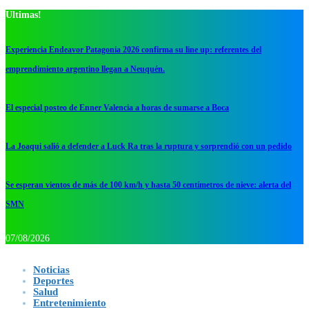
Ultimas!
Experiencia Endeavor Patagonia 2026 confirma su line up: referentes del
emprendimiento argentino llegan a Neuquén.
El especial posteo de Enner Valencia a horas de sumarse a Boca
La Joaqui salió a defender a Luck Ra tras la ruptura y sorprendió con un pedido
Se esperan vientos de más de 100 km/h y hasta 50 centímetros de nieve: alerta del
SMN
07/08/2026
Noticias
Deportes
Salud
Entretenimiento