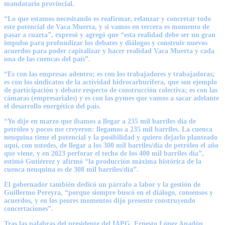
mandatario provincial.
“Lo que estamos necesitando es reafirmar, relanzar y concretar todo
este potencial de Vaca Muerta, y si vamos en tercera es momento de
pasar a cuarta”, expresó y agregó que “esta realidad debe ser un gran
impulso para profundizar los debates y diálogos y construir nuevos
acuerdos para poder capitalizar y hacer realidad Vaca Muerta y cada
una de las cuencas del país”.
“Es con las empresas adentro; es con los trabajadores y trabajadoras;
es con los sindicatos de la actividad hidrocarburífera, que son ejemplo
de participación y debate respecto de construcción colectiva; es con las
cámaras (empresariales) y es con las pymes que vamos a sacar adelante
el desarrollo energético del país.
“Yo dije en marzo que íbamos a llegar a 235 mil barriles día de
petróleo y pocos me creyeron: llegamos a 235 mil barriles. La cuenca
neuquina tiene el potencial y la posibilidad y quiero dejarlo planteado
aquí, con ustedes, de llegar a los 300 mil barriles/día de petróleo el año
que viene, y en 2023 perforar el techo de los 400 mil barriles día”,
estimó Gutiérrez y afirmó “la producción máxima histórica de la
cuenca neuquina es de 308 mil barriles/día”.
El gobernador también dedicó un párrafo a labor y la gestión de
Guillermo Pereyra, “porque siempre buscó en el diálogo, consensos y
acuerdos, y en los peores momentos dijo presente construyendo
concertaciones”.
Tras las palabras del presidente del IAPG, Ernesto López Anadón,