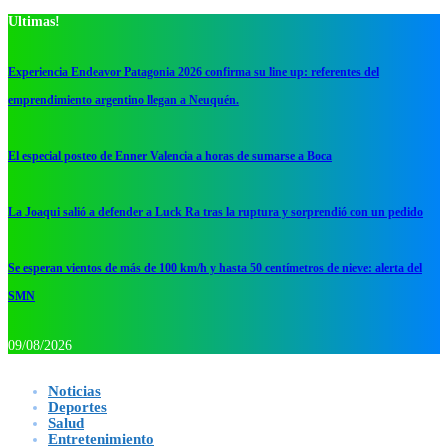
Ultimas!
Experiencia Endeavor Patagonia 2026 confirma su line up: referentes del
emprendimiento argentino llegan a Neuquén.
El especial posteo de Enner Valencia a horas de sumarse a Boca
La Joaqui salió a defender a Luck Ra tras la ruptura y sorprendió con un pedido
Se esperan vientos de más de 100 km/h y hasta 50 centímetros de nieve: alerta del
SMN
09/08/2026
Noticias
Deportes
Salud
Entretenimiento