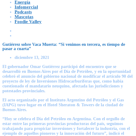
Energía
Infomercial
Podcasts
Mascotas
Foodie Valley
Gutiérrez sobre Vaca Muerta: “Si venimos en tercera, es tiempo de
pasar a cuarta”
diciembre 13, 2021
El gobernador Omar Gutiérrez participó del encuentro que se
desarrolló en Buenos Aires por el Día de Petróleo, y en la oportunidad
celebró el anuncio del gobierno nacional de modificar el artículo 90 del
proyecto de ley de Inversiones Hidrocarburíferas que, como había
cuestionado el mandatario neuquino, afectada las jurisdicciones y
potestades provinciales.
El acto organizado por el Instituto Argentino del Petróleo y el Gas
(IAPG) tuvo lugar en el Hotel Sheraton & Towers de la ciudad de
Buenos Aires.
“Hoy se celebra el Día del Petróleo en Argentina. Con el orgullo de
estar entre las primeras provincias productoras del país, seguimos
trabajando para propiciar inversiones y fortalecer la industria, con el
ejemplo de aquellos pioneros y la innovación del futuro”, indicó el