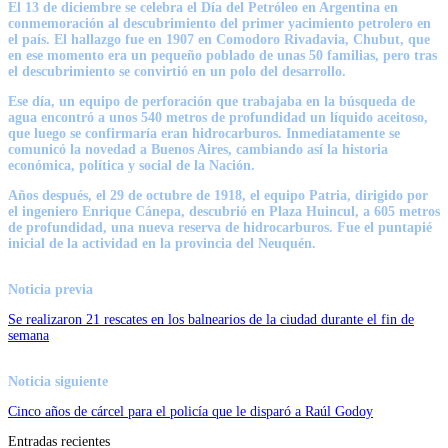
El 13 de diciembre se celebra el Día del Petróleo en Argentina en
conmemoración al descubrimiento del primer yacimiento petrolero en
el país. El hallazgo fue en 1907 en Comodoro Rivadavia, Chubut, que
en ese momento era un pequeño poblado de unas 50 familias, pero tras
el descubrimiento se convirtió en un polo del desarrollo.
Ese día, un equipo de perforación que trabajaba en la búsqueda de
agua encontró a unos 540 metros de profundidad un líquido aceitoso,
que luego se confirmaría eran hidrocarburos. Inmediatamente se
comunicó la novedad a Buenos Aires, cambiando así la historia
económica, política y social de la Nación.
Años después, el 29 de octubre de 1918, el equipo Patria, dirigido por
el ingeniero Enrique Cánepa, descubrió en Plaza Huincul, a 605 metros
de profundidad, una nueva reserva de hidrocarburos. Fue el puntapié
inicial de la actividad en la provincia del Neuquén.
Noticia previa
Se realizaron 21 rescates en los balnearios de la ciudad durante el fin de
semana
Noticia siguiente
Cinco años de cárcel para el policía que le disparó a Raúl Godoy
Entradas recientes