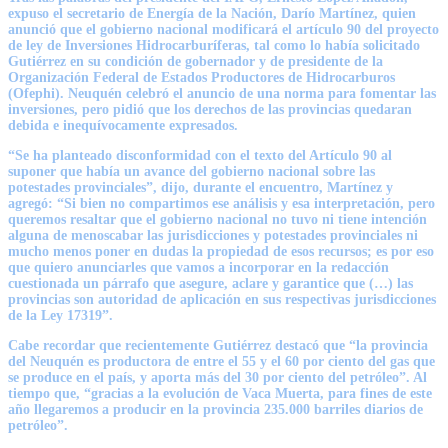
expuso el secretario de Energía de la Nación, Darío Martínez, quien
anunció que el gobierno nacional modificará el artículo 90 del proyecto
de ley de Inversiones Hidrocarburíferas, tal como lo había solicitado
Gutiérrez en su condición de gobernador y de presidente de la
Organización Federal de Estados Productores de Hidrocarburos
(Ofephi). Neuquén celebró el anuncio de una norma para fomentar las
inversiones, pero pidió que los derechos de las provincias quedaran
debida e inequívocamente expresados.
“Se ha planteado disconformidad con el texto del Artículo 90 al
suponer que había un avance del gobierno nacional sobre las
potestades provinciales”, dijo, durante el encuentro, Martínez y
agregó: “Si bien no compartimos ese análisis y esa interpretación, pero
queremos resaltar que el gobierno nacional no tuvo ni tiene intención
alguna de menoscabar las jurisdicciones y potestades provinciales ni
mucho menos poner en dudas la propiedad de esos recursos; es por eso
que quiero anunciarles que vamos a incorporar en la redacción
cuestionada un párrafo que asegure, aclare y garantice que (…) las
provincias son autoridad de aplicación en sus respectivas jurisdicciones
de la Ley 17319”.
Cabe recordar que recientemente Gutiérrez destacó que “la provincia
del Neuquén es productora de entre el 55 y el 60 por ciento del gas que
se produce en el país, y aporta más del 30 por ciento del petróleo”. Al
tiempo que, “gracias a la evolución de Vaca Muerta, para fines de este
año llegaremos a producir en la provincia 235.000 barriles diarios de
petróleo”.