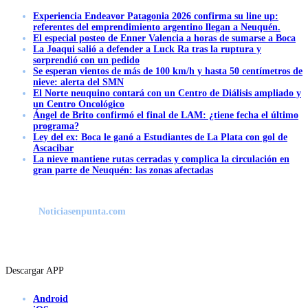
Experiencia Endeavor Patagonia 2026 confirma su line up:
referentes del emprendimiento argentino llegan a Neuquén.
El especial posteo de Enner Valencia a horas de sumarse a Boca
La Joaqui salió a defender a Luck Ra tras la ruptura y
sorprendió con un pedido
Se esperan vientos de más de 100 km/h y hasta 50 centímetros de
nieve: alerta del SMN
El Norte neuquino contará con un Centro de Diálisis ampliado y
un Centro Oncológico
Ángel de Brito confirmó el final de LAM: ¿tiene fecha el último
programa?
Ley del ex: Boca le ganó a Estudiantes de La Plata con gol de
Ascacibar
La nieve mantiene rutas cerradas y complica la circulación en
gran parte de Neuquén: las zonas afectadas
Noticiasenpunta.com
Descargar APP
Android