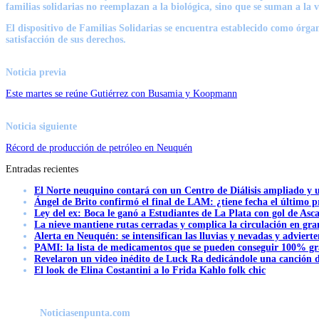
familias solidarias no reemplazan a la biológica, sino que se suman a la v
El dispositivo de Familias Solidarias se encuentra establecido como órga
satisfacción de sus derechos.
Noticia previa
Este martes se reúne Gutiérrez con Busamia y Koopmann
Noticia siguiente
Récord de producción de petróleo en Neuquén
Entradas recientes
El Norte neuquino contará con un Centro de Diálisis ampliado y
Ángel de Brito confirmó el final de LAM: ¿tiene fecha el último
Ley del ex: Boca le ganó a Estudiantes de La Plata con gol de Asc
La nieve mantiene rutas cerradas y complica la circulación en gra
Alerta en Neuquén: se intensifican las lluvias y nevadas y advierte
PAMI: la lista de medicamentos que se pueden conseguir 100% gra
Revelaron un video inédito de Luck Ra dedicándole una canción d
El look de Elina Costantini a lo Frida Kahlo folk chic
Noticiasenpunta.com