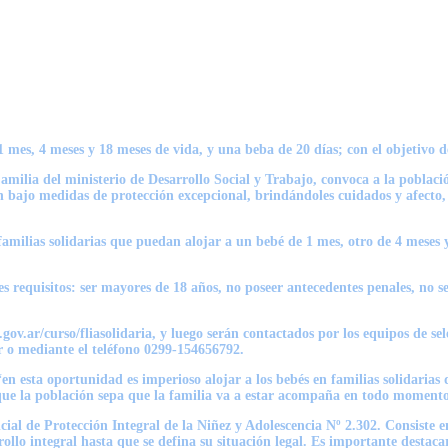
 mes, 4 meses y 18 meses de vida, y una beba de 20 días; con el objetivo d
Familia del ministerio de Desarrollo Social y Trabajo, convoca a la poblac
an bajo medidas de protección excepcional, brindándoles cuidados y afecto
familias solidarias que puedan alojar a un bebé de 1 mes, otro de 4 meses 
s requisitos: ser mayores de 18 años, no poseer antecedentes penales, no s
.ar/curso/fliasolidaria, y luego serán contactados por los equipos de sel
 o mediante el teléfono 0299-154656792.
“en esta oportunidad es imperioso alojar a los bebés en familias solidaria
ue la población sepa que la familia va a estar acompaña en todo momento 
ial de Protección Integral de la Niñez y Adolescencia Nº 2.302. Consiste en
rrollo integral hasta que se defina su situación legal. Es importante desta