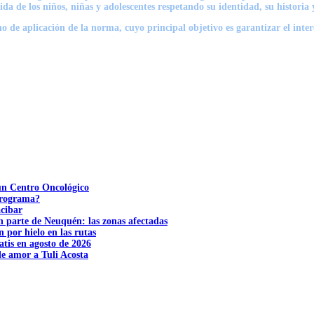
ida de los niños, niñas y adolescentes respetando su identidad, su historia y
no de aplicación de la norma, cuyo principal objetivo es garantizar el inte
 un Centro Oncológico
 programa?
acibar
n parte de Neuquén: las zonas afectadas
n por hielo en las rutas
tis en agosto de 2026
e amor a Tuli Acosta