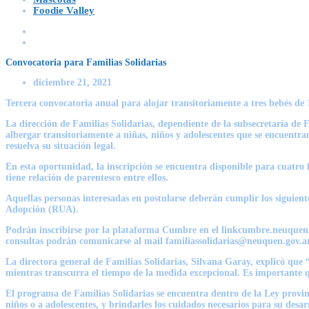
Foodie Valley
Convocatoria para Familias Solidarias
diciembre 21, 2021
Tercera convocatoria anual para alojar transitoriamente a tres bebés de 1
La dirección de Familias Solidarias, dependiente de la subsecretaría de 
albergar transitoriamente a niñas, niños y adolescentes que se encuentr
resuelva su situación legal.
En esta oportunidad, la inscripción se encuentra disponible para cuatro 
tiene relación de parentesco entre ellos.
Aquellas personas interesadas en postularse deberán cumplir los siguiente
Adopción (RUA).
Podrán inscribirse por la plataforma Cumbre en el linkcumbre.neuquen.gov
consultas podrán comunicarse al mail familiassolidarias@neuquen.gov.ar
La directora general de Familias Solidarias, Silvana Garay, explicó que 
mientras transcurra el tiempo de la medida excepcional. Es importante q
El programa de Familias Solidarias se encuentra dentro de la Ley provinc
niños o a adolescentes, y brindarles los cuidados necesarios para su desa