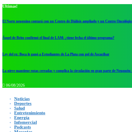
Ultimas!
El Norte neuquino contará con un Centro de Diálisis ampliado y un Centro Oncológic
Ángel de Brito confirmó el final de LAM: ¿tiene fecha el último programa?
Ley del ex: Boca le ganó a Estudiantes de La Plata con gol de Ascacibar
La nieve mantiene rutas cerradas y complica la circulación en gran parte de Neuquén: 
06/08/2026
Noticias
Deportes
Salud
Entretenimiento
Energía
Infomercial
Podcasts
Mascotas