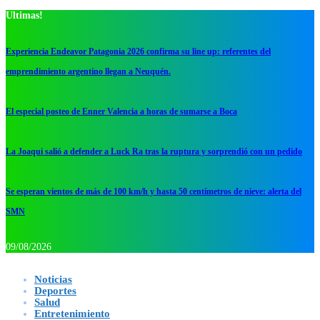
Ultimas!
Experiencia Endeavor Patagonia 2026 confirma su line up: referentes del
emprendimiento argentino llegan a Neuquén.
El especial posteo de Enner Valencia a horas de sumarse a Boca
La Joaqui salió a defender a Luck Ra tras la ruptura y sorprendió con un pedido
Se esperan vientos de más de 100 km/h y hasta 50 centímetros de nieve: alerta del
SMN
09/08/2026
Noticias
Deportes
Salud
Entretenimiento