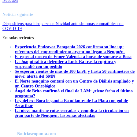
Neuquén
Noticia siguiente
Dispositivos para hisoparse en Navidad ante síntomas compatibles con
COVID-19
Entradas recientes
Experiencia Endeavor Patagonia 2026 confirma su line up:
referentes del emprendimiento argentino llegan a Neuquén.
El especial posteo de Enner Valencia a horas de sumarse a Boca
La Joaqui salió a defender a Luck Ra tras la ruptura y
sorprendió con un pedido
Se esperan vientos de más de 100 km/h y hasta 50 centímetros de
nieve: alerta del SMN
El Norte neuquino contará con un Centro de Diálisis ampliado y
un Centro Oncológico
Ángel de Brito confirmó el final de LAM: ¿tiene fecha el último
programa?
Ley del ex: Boca le ganó a Estudiantes de La Plata con gol de
Ascacibar
La nieve mantiene rutas cerradas y complica la circulación en
gran parte de Neuquén: las zonas afectadas
Noticiasenpunta.com