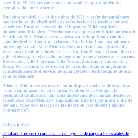
la ex Ruta Nº 22 para conectarse a una cañería que también fue
reemplazada anteriormente.
Esta obra se inició el 1 de diciembre de 2021, y es fundamental para
mejorar la red de distribución de todos los barrios servidos por este
acueducto. Durante la recorrida, el ingeniero Millán explicó la
importancia de la obra: “Previamente a la puesta en funcionamiento el
Acueducto Mari Menuco, esta cañería era de impulsión y conducía
agua desde el río Limay a la cisterna Alta Barda. Como actualmente
ingresa agua desde Mari Menuco, este ducto funciona a gravedad y
sirve para distribuir a los barrios Centro, Don Bosco, en forma directa
y de refuerzo para el acueducto Leguizamón que abastece a los barrios:
Rio Grande, Villa Florencia, Villa María, Altos Limay, Limay, Don
Bosco. Por lo tanto, en este sector de la ciudad estamos mejorando
considerablemente el servicio de agua potable a los habitantes de esta
zona de Neuquén”.
Además, Millán destacó otro de los múltiples beneficios de esta obra:
“con la culminación de estas tareas, tendremos en Neuquén la
posibilidad de abastecer una zona importante de la ciudad desde dos
acueductos; Mari Menuco y Leguizamón. Esto nos permitirá el día de
mañana, tener otro margen de maniobra en caso de sufrir alguna
contingencia”.
Noticia previa
El sábado 1 de enero comienza el cronograma de pagos a los estatales de