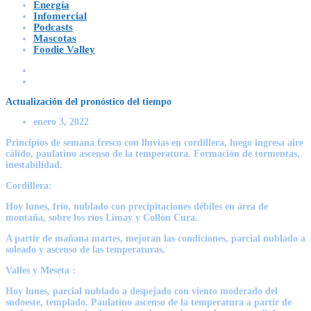
Energía
Infomercial
Podcasts
Mascotas
Foodie Valley
Actualización del pronóstico del tiempo
enero 3, 2022
Principios de semana fresco con lluvias en cordillera, luego ingresa aire
cálido, paulatino ascenso de la temperatura. Formación de tormentas,
inestabilidad.
Cordillera:
Hoy lunes, frío, nublado con precipitaciones débiles en área de
montaña, sobre los ríos Limay y Collón Cura.
A partir de mañana martes, mejoran las condiciones, parcial nublado a
soleado y ascenso de las temperaturas.
Valles y Meseta :
Hoy lunes, parcial nublado a despejado con viento moderado del
sudoeste, templado. Paulatino ascenso de la temperatura a partir de