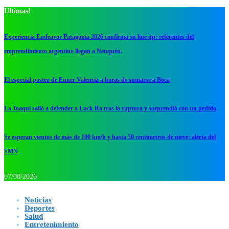
Ultimas!
Experiencia Endeavor Patagonia 2026 confirma su line up: referentes del
emprendimiento argentino llegan a Neuquén.
El especial posteo de Enner Valencia a horas de sumarse a Boca
La Joaqui salió a defender a Luck Ra tras la ruptura y sorprendió con un pedido
Se esperan vientos de más de 100 km/h y hasta 50 centímetros de nieve: alerta del
SMN
07/08/2026
Noticias
Deportes
Salud
Entretenimiento