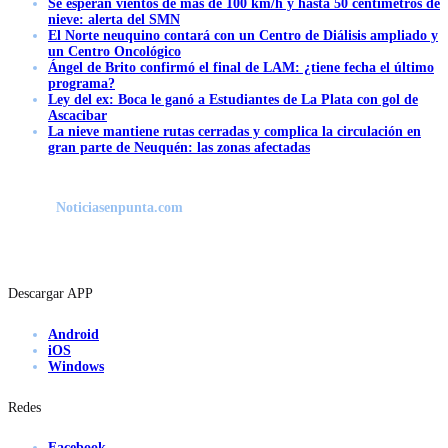
Se esperan vientos de más de 100 km/h y hasta 50 centímetros de
nieve: alerta del SMN
El Norte neuquino contará con un Centro de Diálisis ampliado y
un Centro Oncológico
Ángel de Brito confirmó el final de LAM: ¿tiene fecha el último
programa?
Ley del ex: Boca le ganó a Estudiantes de La Plata con gol de
Ascacibar
La nieve mantiene rutas cerradas y complica la circulación en
gran parte de Neuquén: las zonas afectadas
Noticiasenpunta.com
Descargar APP
Android
iOS
Windows
Redes
Facebook