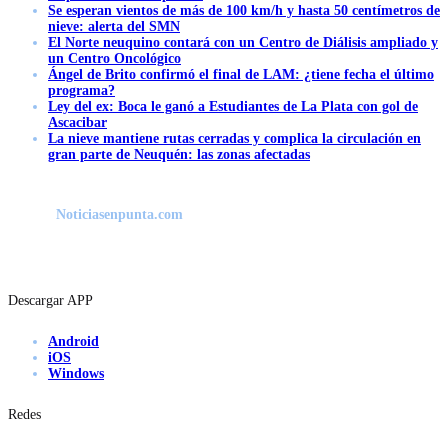
Se esperan vientos de más de 100 km/h y hasta 50 centímetros de
nieve: alerta del SMN
El Norte neuquino contará con un Centro de Diálisis ampliado y
un Centro Oncológico
Ángel de Brito confirmó el final de LAM: ¿tiene fecha el último
programa?
Ley del ex: Boca le ganó a Estudiantes de La Plata con gol de
Ascacibar
La nieve mantiene rutas cerradas y complica la circulación en
gran parte de Neuquén: las zonas afectadas
Noticiasenpunta.com
Descargar APP
Android
iOS
Windows
Redes