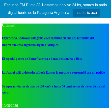
Escuchá FM Punta 88.1 estamos en vivo 24 hs, somos la radio
digital fuerte de la Patagonia Argentina
hace clic acá
Ultimas!
Experiencia Endeavor Patagonia 2026 confirma su line up: referentes del
emprendimiento argentino llegan a Neuquén.
El especial posteo de Enner Valencia a horas de sumarse a Boca
La Joaqui salió a defender a Luck Ra tras la ruptura y sorprendió con un pedido
Se esperan vientos de más de 100 km/h y hasta 50 centímetros de nieve: alerta del
SMN
10/08/2026