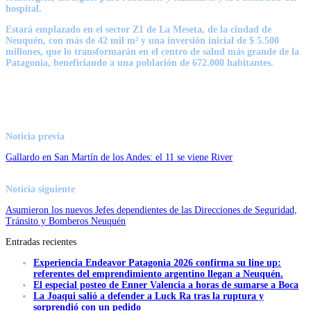
hospital.
Estará emplazado en el sector Z1 de La Meseta, de la ciudad de
Neuquén, con más de 42 mil m² y una inversión inicial de $ 5.500
millones, que lo transformarán en el centro de salud más grande de la
Patagonia, beneficiando a una población de 672.000 habitantes.
Noticia previa
Gallardo en San Martín de los Andes: el 11 se viene River
Noticia siguiente
Asumieron los nuevos Jefes dependientes de las Direcciones de Seguridad,
Tránsito y Bomberos Neuquén
Entradas recientes
Experiencia Endeavor Patagonia 2026 confirma su line up:
referentes del emprendimiento argentino llegan a Neuquén.
El especial posteo de Enner Valencia a horas de sumarse a Boca
La Joaqui salió a defender a Luck Ra tras la ruptura y
sorprendió con un pedido