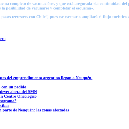
ema completo de vacunación», y que está asegurada «la continuidad del pla
es la posibilidad de vacunarse y completar el esquema».
 pasos terrestres con Chile”, pues ese escenario ampliará el flujo turístico 
rero
ntes del emprendimiento argentino llegan a Neuquén.
ó con un pedido
nieve: alerta del SMN
 un Centro Oncológico
 programa?
acibar
n parte de Neuquén: las zonas afectadas