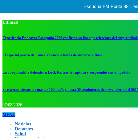
Escuchá FM Punta 88.1 esta
Ultimas!
Experiencia Endeavor Patagonia 2026 confirma su line up: referentes del emprendimi
El especial posteo de Enner Valencia a horas de sumarse a Boca
La Joaqui salió a defender a Luck Ra tras la ruptura y sorprendió con un pedido
Se esperan vientos de más de 100 km/h y hasta 50 centímetros de nieve: alerta del SM
07/08/2026
MENU
Noticias
Deportes
Salud