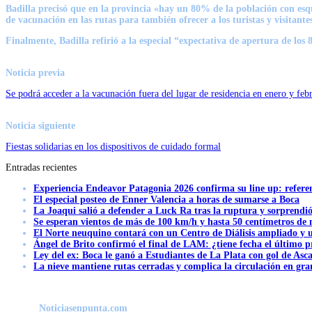
Badilla precisó que en la provincia «hay un 80% de la población con esqu
de vacunación en las rutas para también ofrecer a los turistas y visitant
Finalmente, Badilla refirió a la especial “expectativa de apertura de los 8
Noticia previa
Se podrá acceder a la vacunación fuera del lugar de residencia en enero y feb
Noticia siguiente
Fiestas solidarias en los dispositivos de cuidado formal
Entradas recientes
Experiencia Endeavor Patagonia 2026 confirma su line up: refere
El especial posteo de Enner Valencia a horas de sumarse a Boca
La Joaqui salió a defender a Luck Ra tras la ruptura y sorprendi
Se esperan vientos de más de 100 km/h y hasta 50 centímetros de 
El Norte neuquino contará con un Centro de Diálisis ampliado y
Ángel de Brito confirmó el final de LAM: ¿tiene fecha el último
Ley del ex: Boca le ganó a Estudiantes de La Plata con gol de Asc
La nieve mantiene rutas cerradas y complica la circulación en gra
Noticiasenpunta.com