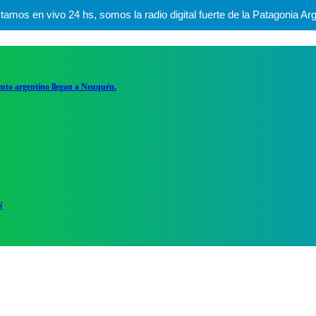
mos en vivo 24 hs, somos la radio digital fuerte de la Patagonia Arg
ento argentino llegan a Neuquén.
N