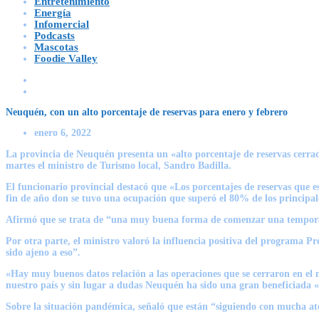
Entretenimiento
Energía
Infomercial
Podcasts
Mascotas
Foodie Valley
Neuquén, con un alto porcentaje de reservas para enero y febrero
enero 6, 2022
La provincia de Neuquén presenta un «alto porcentaje de reservas cerradas»
martes el ministro de Turismo local, Sandro Badilla.
El funcionario provincial destacó que «Los porcentajes de reservas que es
fin de año don se tuvo una ocupación que superó el 80% de los principales
Afirmó que se trata de “una muy buena forma de comenzar una temporada
Por otra parte, el ministro valoró la influencia positiva del programa P
sido ajeno a eso”.
«Hay muy buenos datos relación a las operaciones que se cerraron en el m
nuestro país y sin lugar a dudas Neuquén ha sido una gran beneficiada «
Sobre la situación pandémica, señaló que están “siguiendo con mucha ate