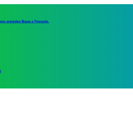
ento argentino llegan a Neuquén.
N