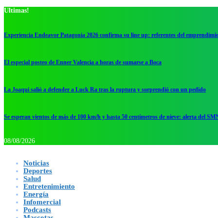
Ultimas!
Experiencia Endeavor Patagonia 2026 confirma su line up: referentes del emprendimi
El especial posteo de Enner Valencia a horas de sumarse a Boca
La Joaqui salió a defender a Luck Ra tras la ruptura y sorprendió con un pedido
Se esperan vientos de más de 100 km/h y hasta 50 centímetros de nieve: alerta del SM
08/08/2026
Noticias
Deportes
Salud
Entretenimiento
Energía
Infomercial
Podcasts
Mascotas