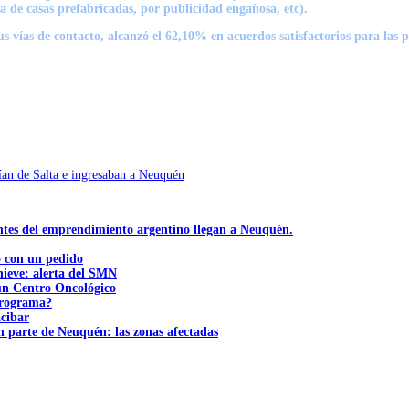
a de casas prefabricadas, por publicidad engañosa, etc).
us vías de contacto, alcanzó el 62,10% en acuerdos satisfactorios para las 
an de Salta e ingresaban a Neuquén
ntes del emprendimiento argentino llegan a Neuquén.
ó con un pedido
nieve: alerta del SMN
 un Centro Oncológico
 programa?
acibar
n parte de Neuquén: las zonas afectadas