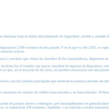
e funciona bajo la órbita del ministerio de Seguridad- recibió y atendió d
gresaron 2.049 reclamos el año pasado. Y en lo que va del 2.022, se regis
 usuarios activos.
tos y servicios que violan los derechos de los consumidores, dispuestos en
servicios fue el trámite con mayor cantidad de ingresos al dispositivo, con
io ya que, en la mayoría de los casos, no pueden contactarse con una person
ervicio, son los causales principales que motivan la postura cancelar un de
consumos en tarjetas de crédito bancarizadas y no bancarizadas. El lista
ción de pasajes aéreos o reintegros; por incumplimiento en general (entreg
s, se registraron 230 reclamos. También, y en relación a estafas bancarias 