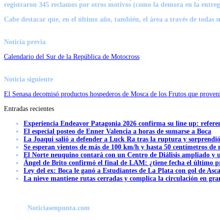
registraron 345 reclamos por otros motivos (como la demora en la entreg
Cabe destacar que, en el último año, también, el área a través de todas s
Noticia previa
Calendario del Sur de la República de Motocross
Noticia siguiente
El Senasa decomisó productos hospederos de Mosca de los Frutos que provení
Entradas recientes
Experiencia Endeavor Patagonia 2026 confirma su line up: refere
El especial posteo de Enner Valencia a horas de sumarse a Boca
La Joaqui salió a defender a Luck Ra tras la ruptura y sorprendi
Se esperan vientos de más de 100 km/h y hasta 50 centímetros de 
El Norte neuquino contará con un Centro de Diálisis ampliado y
Ángel de Brito confirmó el final de LAM: ¿tiene fecha el último
Ley del ex: Boca le ganó a Estudiantes de La Plata con gol de Asc
La nieve mantiene rutas cerradas y complica la circulación en gra
Noticiasenpunta.com