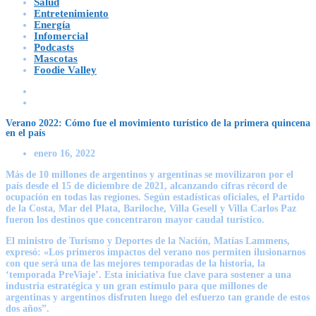
Salud
Entretenimiento
Energía
Infomercial
Podcasts
Mascotas
Foodie Valley
Verano 2022: Cómo fue el movimiento turístico de la primera quincena
en el país
enero 16, 2022
Más de 10 millones de argentinos y argentinas se movilizaron por el
país desde el 15 de diciembre de 2021, alcanzando cifras récord de
ocupación en todas las regiones. Según estadísticas oficiales, el Partido
de la Costa, Mar del Plata, Bariloche, Villa Gesell y Villa Carlos Paz
fueron los destinos que concentraron mayor caudal turístico.
El ministro de Turismo y Deportes de la Nación, Matías Lammens,
expresó: «Los primeros impactos del verano nos permiten ilusionarnos
con que será una de las mejores temporadas de la historia, la
‘temporada PreViaje’. Esta iniciativa fue clave para sostener a una
industria estratégica y un gran estímulo para que millones de
argentinas y argentinos disfruten luego del esfuerzo tan grande de estos
dos años”.