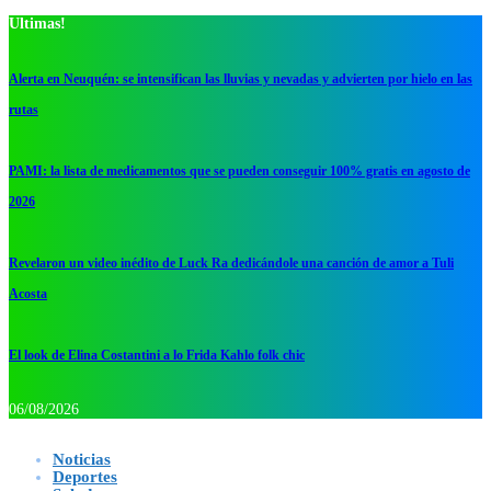
Ultimas!
Alerta en Neuquén: se intensifican las lluvias y nevadas y advierten por hielo en las
rutas
PAMI: la lista de medicamentos que se pueden conseguir 100% gratis en agosto de
2026
Revelaron un video inédito de Luck Ra dedicándole una canción de amor a Tuli
Acosta
El look de Elina Costantini a lo Frida Kahlo folk chic
06/08/2026
Noticias
Deportes