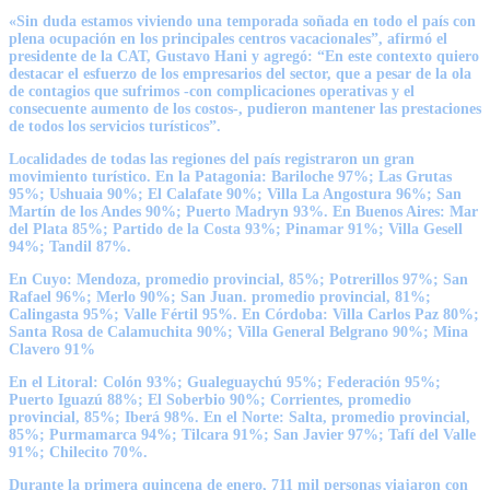
«Sin duda estamos viviendo una temporada soñada en todo el país con
plena ocupación en los principales centros vacacionales”, afirmó el
presidente de la CAT, Gustavo Hani y agregó: “En este contexto quiero
destacar el esfuerzo de los empresarios del sector, que a pesar de la ola
de contagios que sufrimos -con complicaciones operativas y el
consecuente aumento de los costos-, pudieron mantener las prestaciones
de todos los servicios turísticos”.
Localidades de todas las regiones del país registraron un gran
movimiento turístico. En la Patagonia: Bariloche 97%; Las Grutas
95%; Ushuaia 90%; El Calafate 90%; Villa La Angostura 96%; San
Martín de los Andes 90%; Puerto Madryn 93%. En Buenos Aires: Mar
del Plata 85%; Partido de la Costa 93%; Pinamar 91%; Villa Gesell
94%; Tandil 87%.
En Cuyo: Mendoza, promedio provincial, 85%; Potrerillos 97%; San
Rafael 96%; Merlo 90%; San Juan. promedio provincial, 81%;
Calingasta 95%; Valle Fértil 95%. En Córdoba: Villa Carlos Paz 80%;
Santa Rosa de Calamuchita 90%; Villa General Belgrano 90%; Mina
Clavero 91%
En el Litoral: Colón 93%; Gualeguaychú 95%; Federación 95%;
Puerto Iguazú 88%; El Soberbio 90%; Corrientes, promedio
provincial, 85%; Iberá 98%. En el Norte: Salta, promedio provincial,
85%; Purmamarca 94%; Tilcara 91%; San Javier 97%; Tafí del Valle
91%; Chilecito 70%.
Durante la primera quincena de enero, 711 mil personas viajaron con