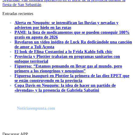
fiesta de San Sebastián
Entradas recientes
Alerta en Neuquén: se intensifican las lluvias y nevadas y
advierten por hielo en las rutas
PAMI: la lista de medicamentos que se pueden conseguir 100%
gratis en agosto de 2026
Revelaron un video inédito de Luck Ra dedicándole una canción
de amor a Tuli Acosta
El look de Elina Costantini a lo Frida Kahlo folk chic
Provincia y Plottier trabajan en programas sanitarios con
enfoque territorial
Figueroa: “Estamos pensando en llevar gas al mundo, pero
primero a los rionegrinos y neuquinos”
Figueroa inauguró en Plottier la primera de las diez EPET que
se están construyendo en la provincia
Copa Davis en Neuquén: la idea de hacer un partido de
«leyendas» y la presencia de Gabriela Sabatini
Noticiasenpunta.com
Descargar APP