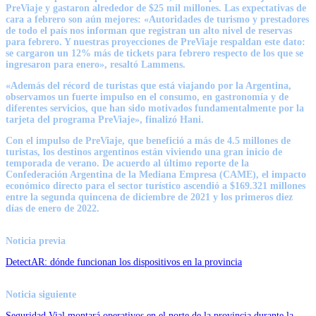
PreViaje y gastaron alrededor de $25 mil millones. Las expectativas de
cara a febrero son aún mejores: «Autoridades de turismo y prestadores
de todo el país nos informan que registran un alto nivel de reservas
para febrero. Y nuestras proyecciones de PreViaje respaldan este dato:
se cargaron un 12% más de tickets para febrero respecto de los que se
ingresaron para enero», resaltó Lammens.
«Además del récord de turistas que está viajando por la Argentina,
observamos un fuerte impulso en el consumo, en gastronomía y de
diferentes servicios, que han sido motivados fundamentalmente por la
tarjeta del programa PreViaje», finalizó Hani.
Con el impulso de PreViaje, que benefició a más de 4.5 millones de
turistas, los destinos argentinos están viviendo una gran inicio de
temporada de verano. De acuerdo al último reporte de la
Confederación Argentina de la Mediana Empresa (CAME), el impacto
económico directo para el sector turístico ascendió a $169.321 millones
entre la segunda quincena de diciembre de 2021 y los primeros diez
días de enero de 2022.
Noticia previa
DetectAR: dónde funcionan los dispositivos en la provincia
Noticia siguiente
Seguridad Vial montará operativos en el norte de la provincia durante la