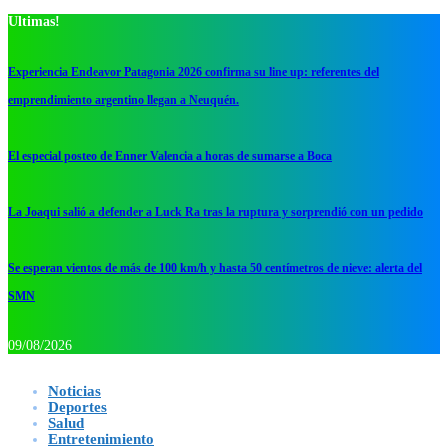
Ultimas!
Experiencia Endeavor Patagonia 2026 confirma su line up: referentes del
emprendimiento argentino llegan a Neuquén.
El especial posteo de Enner Valencia a horas de sumarse a Boca
La Joaqui salió a defender a Luck Ra tras la ruptura y sorprendió con un pedido
Se esperan vientos de más de 100 km/h y hasta 50 centímetros de nieve: alerta del
SMN
09/08/2026
Noticias
Deportes
Salud
Entretenimiento