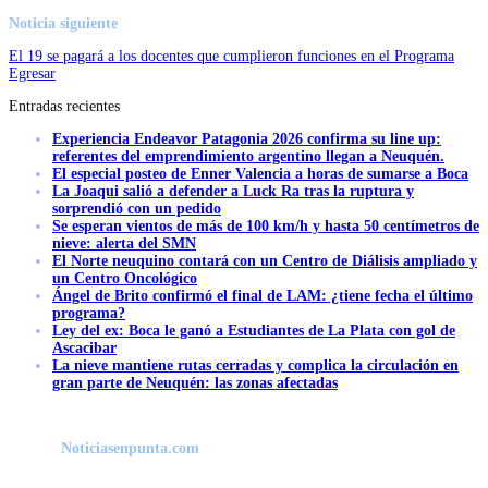
Noticia siguiente
El 19 se pagará a los docentes que cumplieron funciones en el Programa
Egresar
Entradas recientes
Experiencia Endeavor Patagonia 2026 confirma su line up:
referentes del emprendimiento argentino llegan a Neuquén.
El especial posteo de Enner Valencia a horas de sumarse a Boca
La Joaqui salió a defender a Luck Ra tras la ruptura y
sorprendió con un pedido
Se esperan vientos de más de 100 km/h y hasta 50 centímetros de
nieve: alerta del SMN
El Norte neuquino contará con un Centro de Diálisis ampliado y
un Centro Oncológico
Ángel de Brito confirmó el final de LAM: ¿tiene fecha el último
programa?
Ley del ex: Boca le ganó a Estudiantes de La Plata con gol de
Ascacibar
La nieve mantiene rutas cerradas y complica la circulación en
gran parte de Neuquén: las zonas afectadas
Noticiasenpunta.com