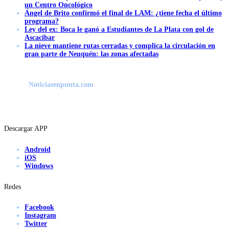
un Centro Oncológico
Ángel de Brito confirmó el final de LAM: ¿tiene fecha el último
programa?
Ley del ex: Boca le ganó a Estudiantes de La Plata con gol de
Ascacibar
La nieve mantiene rutas cerradas y complica la circulación en
gran parte de Neuquén: las zonas afectadas
Noticiasenpunta.com
Descargar APP
Android
iOS
Windows
Redes
Facebook
Instagram
Twitter