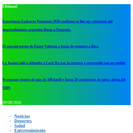
Ultimas!
Experiencia Endeavor Patagonia 2026 confirma su line up: referentes del
emprendimiento argentino llegan a Neuquén.
El especial posteo de Enner Valencia a horas de sumarse a Boca
La Joaqui salió a defender a Luck Ra tras la ruptura y sorprendió con un pedido
Se esperan vientos de más de 100 km/h y hasta 50 centímetros de nieve: alerta del
SMN
09/08/2026
Noticias
Deportes
Salud
Entretenimiento