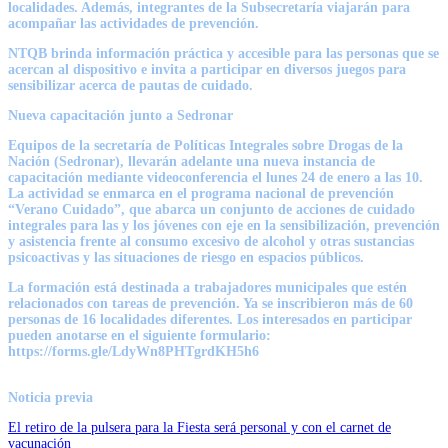
localidades. Además, integrantes de la Subsecretaría viajarán para
acompañar las actividades de prevención.
NTQB brinda información práctica y accesible para las personas que se
acercan al dispositivo e invita a participar en diversos juegos para
sensibilizar acerca de pautas de cuidado.
Nueva capacitación junto a Sedronar
Equipos de la secretaría de Políticas Integrales sobre Drogas de la
Nación (Sedronar), llevarán adelante una nueva instancia de
capacitación mediante videoconferencia el lunes 24 de enero a las 10.
La actividad se enmarca en el programa nacional de prevención
“Verano Cuidado”, que abarca un conjunto de acciones de cuidado
integrales para las y los jóvenes con eje en la sensibilización, prevención
y asistencia frente al consumo excesivo de alcohol y otras sustancias
psicoactivas y las situaciones de riesgo en espacios públicos.
La formación está destinada a trabajadores municipales que estén
relacionados con tareas de prevención. Ya se inscribieron más de 60
personas de 16 localidades diferentes. Los interesados en participar
pueden anotarse en el siguiente formulario:
https://forms.gle/LdyWn8PHTgrdKH5h6
Noticia previa
El retiro de la pulsera para la Fiesta será personal y con el carnet de
vacunación