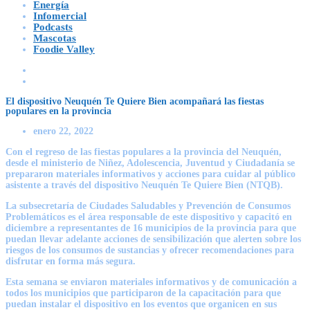
Energía
Infomercial
Podcasts
Mascotas
Foodie Valley
El dispositivo Neuquén Te Quiere Bien acompañará las fiestas
populares en la provincia
enero 22, 2022
Con el regreso de las fiestas populares a la provincia del Neuquén,
desde el ministerio de Niñez, Adolescencia, Juventud y Ciudadanía se
prepararon materiales informativos y acciones para cuidar al público
asistente a través del dispositivo Neuquén Te Quiere Bien (NTQB).
La subsecretaría de Ciudades Saludables y Prevención de Consumos
Problemáticos es el área responsable de este dispositivo y capacitó en
diciembre a representantes de 16 municipios de la provincia para que
puedan llevar adelante acciones de sensibilización que alerten sobre los
riesgos de los consumos de sustancias y ofrecer recomendaciones para
disfrutar en forma más segura.
Esta semana se enviaron materiales informativos y de comunicación a
todos los municipios que participaron de la capacitación para que
puedan instalar el dispositivo en los eventos que organicen en sus