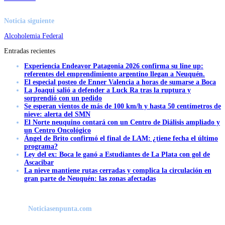
Noticia siguiente
Alcoholemia Federal
Entradas recientes
Experiencia Endeavor Patagonia 2026 confirma su line up:
referentes del emprendimiento argentino llegan a Neuquén.
El especial posteo de Enner Valencia a horas de sumarse a Boca
La Joaqui salió a defender a Luck Ra tras la ruptura y
sorprendió con un pedido
Se esperan vientos de más de 100 km/h y hasta 50 centímetros de
nieve: alerta del SMN
El Norte neuquino contará con un Centro de Diálisis ampliado y
un Centro Oncológico
Ángel de Brito confirmó el final de LAM: ¿tiene fecha el último
programa?
Ley del ex: Boca le ganó a Estudiantes de La Plata con gol de
Ascacibar
La nieve mantiene rutas cerradas y complica la circulación en
gran parte de Neuquén: las zonas afectadas
Noticiasenpunta.com