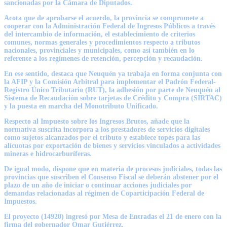
sancionadas por la Cámara de Diputados.
Acota que de aprobarse el acuerdo, la provincia se compromete a
cooperar con la Administración Federal de Ingresos Públicos a través
del intercambio de información, el establecimiento de criterios
comunes, normas generales y procedimientos respecto a tributos
nacionales, provinciales y municipales, como así también en lo
referente a los regímenes de retención, percepción y recaudación.
En ese sentido, destaca que Neuquén ya trabaja en forma conjunta con
la AFIP y la Comisión Arbitral para implementar el Padrón Federal-
Registro Único Tributario (RUT), la adhesión por parte de Neuquén al
Sistema de Recaudación sobre tarjetas de Crédito y Compra (SIRTAC)
y la puesta en marcha del Monotributo Unificado.
Respecto al Impuesto sobre los Ingresos Brutos, añade que la
normativa suscrita incorpora a los prestadores de servicios digitales
como sujetos alcanzados por el tributo y establece topes para las
alícuotas por exportación de bienes y servicios vinculados a actividades
mineras e hidrocarburíferas.
De igual modo, dispone que en materia de procesos judiciales, todas las
provincias que suscriben el Consenso Fiscal se deberán abstener por el
plazo de un año de iniciar o continuar acciones judiciales por
demandas relacionadas al régimen de Coparticipación Federal de
Impuestos.
El proyecto (14920) ingresó por Mesa de Entradas el 21 de enero con la
firma del gobernador Omar Gutiérrez.