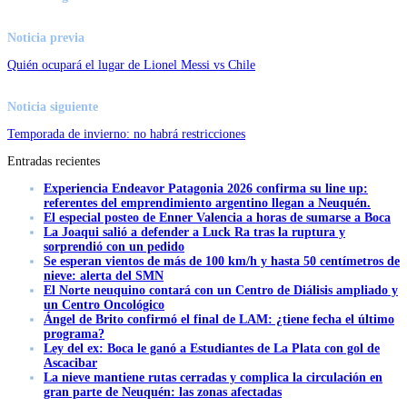
Noticia previa
Quién ocupará el lugar de Lionel Messi vs Chile
Noticia siguiente
Temporada de invierno: no habrá restricciones
Entradas recientes
Experiencia Endeavor Patagonia 2026 confirma su line up:
referentes del emprendimiento argentino llegan a Neuquén.
El especial posteo de Enner Valencia a horas de sumarse a Boca
La Joaqui salió a defender a Luck Ra tras la ruptura y
sorprendió con un pedido
Se esperan vientos de más de 100 km/h y hasta 50 centímetros de
nieve: alerta del SMN
El Norte neuquino contará con un Centro de Diálisis ampliado y
un Centro Oncológico
Ángel de Brito confirmó el final de LAM: ¿tiene fecha el último
programa?
Ley del ex: Boca le ganó a Estudiantes de La Plata con gol de
Ascacibar
La nieve mantiene rutas cerradas y complica la circulación en
gran parte de Neuquén: las zonas afectadas