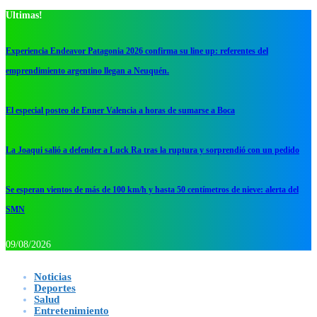
Ultimas!
Experiencia Endeavor Patagonia 2026 confirma su line up: referentes del
emprendimiento argentino llegan a Neuquén.
El especial posteo de Enner Valencia a horas de sumarse a Boca
La Joaqui salió a defender a Luck Ra tras la ruptura y sorprendió con un pedido
Se esperan vientos de más de 100 km/h y hasta 50 centímetros de nieve: alerta del
SMN
09/08/2026
Noticias
Deportes
Salud
Entretenimiento