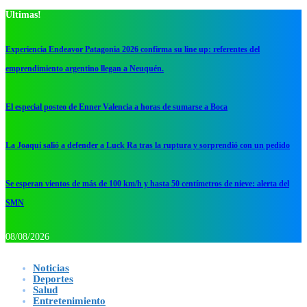
Ultimas!
Experiencia Endeavor Patagonia 2026 confirma su line up: referentes del
emprendimiento argentino llegan a Neuquén.
El especial posteo de Enner Valencia a horas de sumarse a Boca
La Joaqui salió a defender a Luck Ra tras la ruptura y sorprendió con un pedido
Se esperan vientos de más de 100 km/h y hasta 50 centímetros de nieve: alerta del
SMN
08/08/2026
Noticias
Deportes
Salud
Entretenimiento