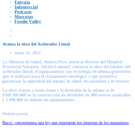
Energía
Infomercial
Podcasts
Mascotas
Foodie Valley
Avanza la obra del Acelerador Lineal
enero 31, 2022
La Ministra de Salud, Andrea Peve, junto al director del Hospital
Provincial Neuquén, Adrián Lammel, visitaron la obra del búnker del
acelerador lineal, el equipamiento con tecnología de última generación
que se utilizará para el tratamiento oncológico y que permitirá
garantizar la seguridad del equipo de salud, los pacientes y el exterior.
La obra avanza a buen ritmo y la inversión de la misma es de
$188.300.000 en la construcción de alrededor de 480 metros cuadrados
y 5.000.000 de dólares en equipamiento.
Noticia previa
Rucci: «necesitamos una ley que represente los intereses de los neuquinos»