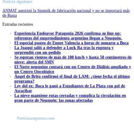
Noticia siguiente
ANMAT autorizó la Sputnik de fabricación nacional y no se importará más
de Rusia
Entradas recientes
Experiencia Endeavor Patagonia 2026 confirma su line up:
referentes del emprendimiento argentino llegan a Neuquén.
El especial posteo de Enner Valencia a horas de sumarse a Boca
La Joaqui salió a defender a Luck Ra tras la ruptura y
sorprendió con un pedido
Se esperan vientos de más de 100 km/h y hasta 50 centímetros de
nieve: alerta del SMN
El Norte neuquino contará con un Centro de Diálisis ampliado y
un Centro Oncológico
Ángel de Brito confirmó el final de LAM: ¿tiene fecha el último
programa?
Ley del ex: Boca le ganó a Estudiantes de La Plata con gol de
Ascacibar
La nieve mantiene rutas cerradas y complica la circulación en
gran parte de Neuquén: las zonas afectadas
Noticiasenpunta.com