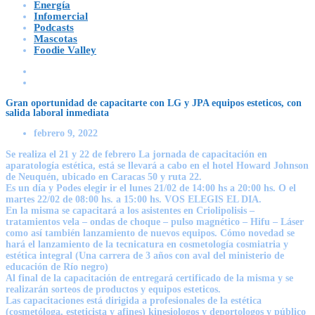
Energía
Infomercial
Podcasts
Mascotas
Foodie Valley
Gran oportunidad de capacitarte con LG y JPA equipos esteticos, con
salida laboral inmediata
febrero 9, 2022
Se realiza el 21 y 22 de febrero La jornada de capacitación en
aparatología estética, está se llevará a cabo en el hotel Howard Johnson
de Neuquén, ubicado en Caracas 50 y ruta 22.
Es un día y Podes elegir ir el lunes 21/02 de 14:00 hs a 20:00 hs. O el
martes 22/02 de 08:00 hs. a 15:00 hs. VOS ELEGIS EL DIA.
En la misma se capacitará a los asistentes en Criolipolisis –
tratamientos vela – ondas de choque – pulso magnético – Hifu – Láser
como así también lanzamiento de nuevos equipos. Cómo novedad se
hará el lanzamiento de la tecnicatura en cosmetología cosmiatria y
estética integral (Una carrera de 3 años con aval del ministerio de
educación de Río negro)
Al final de la capacitación de entregará certificado de la misma y se
realizarán sorteos de productos y equipos esteticos.
Las capacitaciones está dirigida a profesionales de la estética
(cosmetóloga, esteticista y afines) kinesiologos y deportologos y público