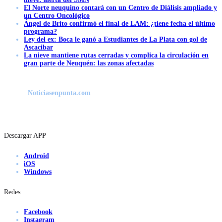
El Norte neuquino contará con un Centro de Diálisis ampliado y
un Centro Oncológico
Ángel de Brito confirmó el final de LAM: ¿tiene fecha el último
programa?
Ley del ex: Boca le ganó a Estudiantes de La Plata con gol de
Ascacibar
La nieve mantiene rutas cerradas y complica la circulación en
gran parte de Neuquén: las zonas afectadas
Noticiasenpunta.com
Descargar APP
Android
iOS
Windows
Redes
Facebook
Instagram