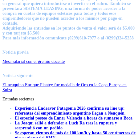
en general que quiera introducirse o invertir en el rubro. También se
presentará SISTEMA LEASING, una forma de poder acceder a la
compra en cuotas de equipos estéticos para todas y todos esos
emprendedores que no pueden acceder a los mismos por pago en
contado.
Adquiriendo las entradas en los puntos de venta el valor será de $5.000
y con tarjeta $5.500
Para más información comunicate (0299)610-7977 o al (0299)324-5258
Noticia previa
Mesa salarial con el gremio docente
Noticia siguiente
El neuquino Enrique Plantey fue medalla de Oro en la Copa Europa en
Suiza
Entradas recientes
Experiencia Endeavor Patagonia 2026 confirma su line up:
referentes del emprendimiento argentino llegan a Neuquén.
El especial posteo de Enner Valencia a horas de sumarse a Boca
La Joaqui salió a defender a Luck Ra tras la ruptura y
sorprendió con un pedido
Se esperan vientos de más de 100 km/h y hasta 50 centímetros de
nieve: alerta del SMN