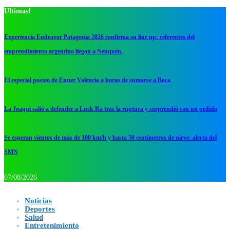
Ultimas!
Experiencia Endeavor Patagonia 2026 confirma su line up: referentes del
emprendimiento argentino llegan a Neuquén.
El especial posteo de Enner Valencia a horas de sumarse a Boca
La Joaqui salió a defender a Luck Ra tras la ruptura y sorprendió con un pedido
Se esperan vientos de más de 100 km/h y hasta 50 centímetros de nieve: alerta del
SMN
07/08/2026
Noticias
Deportes
Salud
Entretenimiento