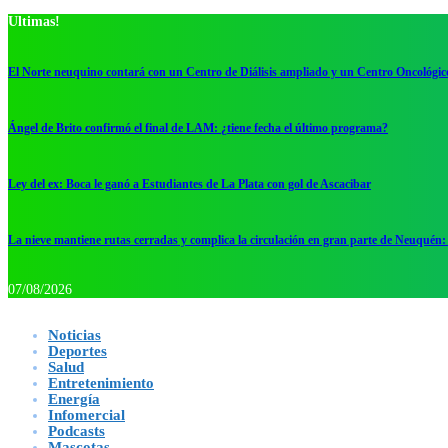
Ultimas!
El Norte neuquino contará con un Centro de Diálisis ampliado y un Centro Oncológic
Ángel de Brito confirmó el final de LAM: ¿tiene fecha el último programa?
Ley del ex: Boca le ganó a Estudiantes de La Plata con gol de Ascacibar
La nieve mantiene rutas cerradas y complica la circulación en gran parte de Neuquén: 
07/08/2026
Noticias
Deportes
Salud
Entretenimiento
Energía
Infomercial
Podcasts
Mascotas