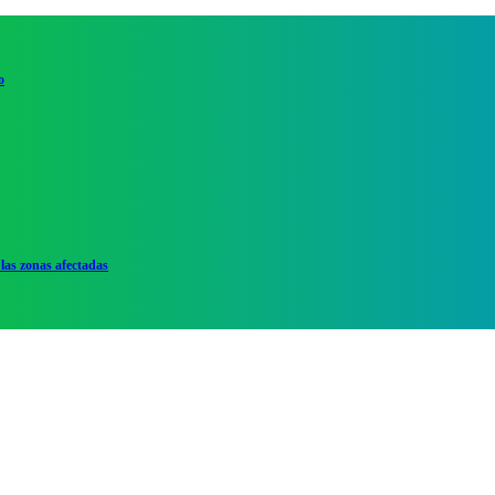
o
las zonas afectadas