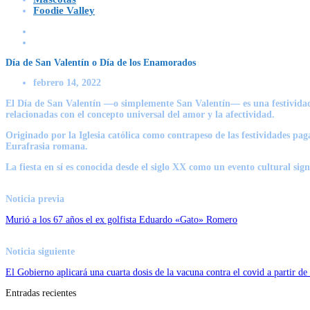
Foodie Valley
Día de San Valentín o Día de los Enamorados
febrero 14, 2022
El Día de San Valentín —o simplemente San Valentín— es una festividad
relacionadas con el concepto universal del amor y la afectividad.
Originado por la Iglesia católica como contrapeso de las festividades pag
Eurafrasia romana.
La fiesta en sí es conocida desde el siglo XX como un evento cultural sign
Noticia previa
Murió a los 67 años el ex golfista Eduardo «Gato» Romero
Noticia siguiente
El Gobierno aplicará una cuarta dosis de la vacuna contra el covid a partir d
Entradas recientes