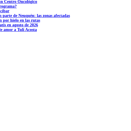
 un Centro Oncológico
 programa?
acibar
n parte de Neuquén: las zonas afectadas
n por hielo en las rutas
tis en agosto de 2026
e amor a Tuli Acosta