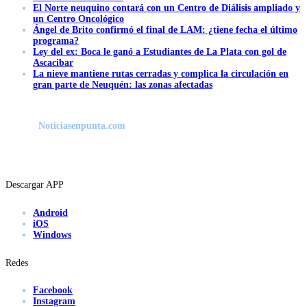
El Norte neuquino contará con un Centro de Diálisis ampliado y
un Centro Oncológico
Ángel de Brito confirmó el final de LAM: ¿tiene fecha el último
programa?
Ley del ex: Boca le ganó a Estudiantes de La Plata con gol de
Ascacibar
La nieve mantiene rutas cerradas y complica la circulación en
gran parte de Neuquén: las zonas afectadas
Noticiasenpunta.com
Descargar APP
Android
iOS
Windows
Redes
Facebook
Instagram