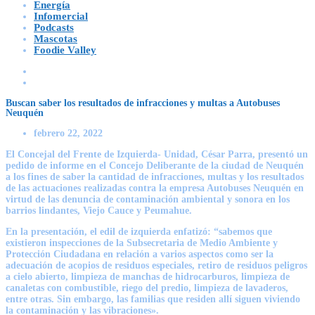
Energía
Infomercial
Podcasts
Mascotas
Foodie Valley
Buscan saber los resultados de infracciones y multas a Autobuses
Neuquén
febrero 22, 2022
El Concejal del Frente de Izquierda- Unidad, César Parra, presentó un
pedido de informe en el Concejo Deliberante de la ciudad de Neuquén
a los fines de saber la cantidad de infracciones, multas y los resultados
de las actuaciones realizadas contra la empresa Autobuses Neuquén en
virtud de las denuncia de contaminación ambiental y sonora en los
barrios lindantes, Viejo Cauce y Peumahue.
En la presentación, el edil de izquierda enfatizó: “sabemos que
existieron inspecciones de la Subsecretaria de Medio Ambiente y
Protección Ciudadana en relación a varios aspectos como ser la
adecuación de acopios de residuos especiales, retiro de residuos peligros
a cielo abierto, limpieza de manchas de hidrocarburos, limpieza de
canaletas con combustible, riego del predio, limpieza de lavaderos,
entre otras. Sin embargo, las familias que residen allí siguen viviendo
la contaminación y las vibraciones».