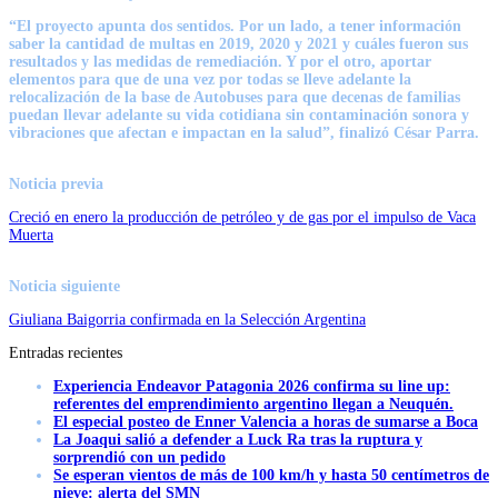
“El proyecto apunta dos sentidos. Por un lado, a tener información
saber la cantidad de multas en 2019, 2020 y 2021 y cuáles fueron sus
resultados y las medidas de remediación. Y por el otro, aportar
elementos para que de una vez por todas se lleve adelante la
relocalización de la base de Autobuses para que decenas de familias
puedan llevar adelante su vida cotidiana sin contaminación sonora y
vibraciones que afectan e impactan en la salud”, finalizó César Parra.
Noticia previa
Creció en enero la producción de petróleo y de gas por el impulso de Vaca
Muerta
Noticia siguiente
Giuliana Baigorria confirmada en la Selección Argentina
Entradas recientes
Experiencia Endeavor Patagonia 2026 confirma su line up:
referentes del emprendimiento argentino llegan a Neuquén.
El especial posteo de Enner Valencia a horas de sumarse a Boca
La Joaqui salió a defender a Luck Ra tras la ruptura y
sorprendió con un pedido
Se esperan vientos de más de 100 km/h y hasta 50 centímetros de
nieve: alerta del SMN