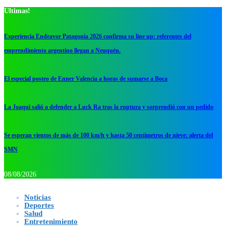
Ultimas!
Experiencia Endeavor Patagonia 2026 confirma su line up: referentes del
emprendimiento argentino llegan a Neuquén.
El especial posteo de Enner Valencia a horas de sumarse a Boca
La Joaqui salió a defender a Luck Ra tras la ruptura y sorprendió con un pedido
Se esperan vientos de más de 100 km/h y hasta 50 centímetros de nieve: alerta del
SMN
08/08/2026
Noticias
Deportes
Salud
Entretenimiento