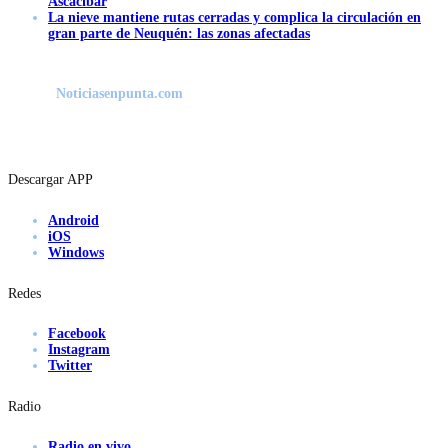
Ascacibar
La nieve mantiene rutas cerradas y complica la circulación en
gran parte de Neuquén: las zonas afectadas
Noticiasenpunta.com
Descargar APP
Android
iOS
Windows
Redes
Facebook
Instagram
Twitter
Radio
Radio en vivo