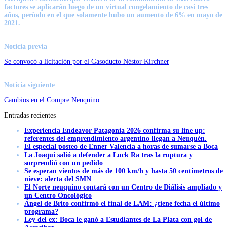
factores se aplicarán luego de un virtual congelamiento de casi tres
años, período en el que solamente hubo un aumento de 6% en mayo de
2021.
Noticia previa
Se convocó a licitación por el Gasoducto Néstor Kirchner
Noticia siguiente
Cambios en el Compre Neuquino
Entradas recientes
Experiencia Endeavor Patagonia 2026 confirma su line up:
referentes del emprendimiento argentino llegan a Neuquén.
El especial posteo de Enner Valencia a horas de sumarse a Boca
La Joaqui salió a defender a Luck Ra tras la ruptura y
sorprendió con un pedido
Se esperan vientos de más de 100 km/h y hasta 50 centímetros de
nieve: alerta del SMN
El Norte neuquino contará con un Centro de Diálisis ampliado y
un Centro Oncológico
Ángel de Brito confirmó el final de LAM: ¿tiene fecha el último
programa?
Ley del ex: Boca le ganó a Estudiantes de La Plata con gol de