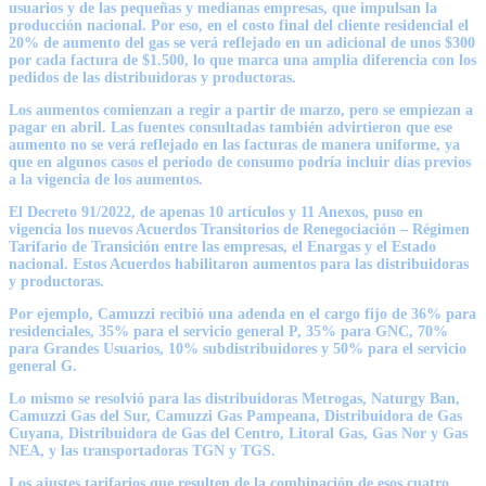
usuarios y de las pequeñas y medianas empresas, que impulsan la
producción nacional. Por eso, en el costo final del cliente residencial el
20% de aumento del gas se verá reflejado en un adicional de unos $300
por cada factura de $1.500, lo que marca una amplia diferencia con los
pedidos de las distribuidoras y productoras.
Los aumentos comienzan a regir a partir de marzo, pero se empiezan a
pagar en abril. Las fuentes consultadas también advirtieron que ese
aumento no se verá reflejado en las facturas de manera uniforme, ya
que en algunos casos el período de consumo podría incluir días previos
a la vigencia de los aumentos.
El Decreto 91/2022, de apenas 10 artículos y 11 Anexos, puso en
vigencia los nuevos Acuerdos Transitorios de Renegociación – Régimen
Tarifario de Transición entre las empresas, el Enargas y el Estado
nacional. Estos Acuerdos habilitaron aumentos para las distribuidoras
y productoras.
Por ejemplo, Camuzzi recibió una adenda en el cargo fijo de 36% para
residenciales, 35% para el servicio general P, 35% para GNC, 70%
para Grandes Usuarios, 10% subdistribuidores y 50% para el servicio
general G.
Lo mismo se resolvió para las distribuidoras Metrogas, Naturgy Ban,
Camuzzi Gas del Sur, Camuzzi Gas Pampeana, Distribuidora de Gas
Cuyana, Distribuidora de Gas del Centro, Litoral Gas, Gas Nor y Gas
NEA, y las transportadoras TGN y TGS.
Los ajustes tarifarios que resulten de la combinación de esos cuatro