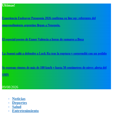
Ultimas!
Experiencia Endeavor Patagonia 2026 confirma su line up: referentes del
emprendimiento argentino llegan a Neuquén.
El especial posteo de Enner Valencia a horas de sumarse a Boca
La Joaqui salió a defender a Luck Ra tras la ruptura y sorprendió con un pedido
Se esperan vientos de más de 100 km/h y hasta 50 centímetros de nieve: alerta del
SMN
09/08/2026
Noticias
Deportes
Salud
Entretenimiento