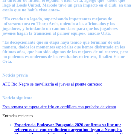
El director de fútbol, el español Víctor Orta, agregó que “desde que
llegó al Leeds United, Marcelo tuvo un gran impacto en el club, en una
escala que no había visto antes».
“Ha creado un legado, supervisando importantes mejoras de
infraestructura en Thorp Arch, uniendo a los aficionados y los
jugadores, y brindando un camino claro para que los jugadores
jóvenes hagan la transición al primer equipo», añadió Orta.
“Es decepcionante que su etapa haya tenido que terminar de esta
manera, dados los momentos especiales que hemos disfrutado en los
últimos años, que han sido algunos de los mejores de mi carrera, pero
no podemos escondernos de los resultados recientes», finalizó Víctor
Orta.
Noticia previa
ATE Río Negro se movilizaría el jueves al puente carretero
Noticia siguiente
Esta semana se espera aire frío en cordillera con períodos de viento
Entradas recientes
Experiencia Endeavor Patagonia 2026 confirma su line up:
referentes del emprendimiento argentino llegan a Neuquén.