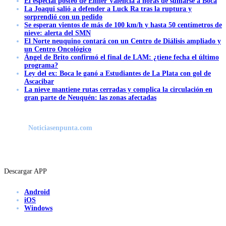
El especial posteo de Enner Valencia a horas de sumarse a Boca
La Joaqui salió a defender a Luck Ra tras la ruptura y
sorprendió con un pedido
Se esperan vientos de más de 100 km/h y hasta 50 centímetros de
nieve: alerta del SMN
El Norte neuquino contará con un Centro de Diálisis ampliado y
un Centro Oncológico
Ángel de Brito confirmó el final de LAM: ¿tiene fecha el último
programa?
Ley del ex: Boca le ganó a Estudiantes de La Plata con gol de
Ascacibar
La nieve mantiene rutas cerradas y complica la circulación en
gran parte de Neuquén: las zonas afectadas
Noticiasenpunta.com
Descargar APP
Android
iOS
Windows