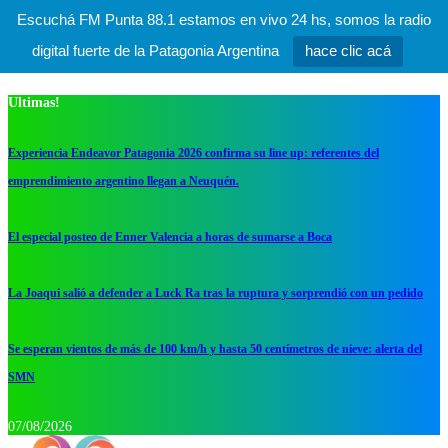
Escuchá FM Punta 88.1 estamos en vivo 24 hs, somos la radio
digital fuerte de la Patagonia Argentina
hace clic acá
Ultimas!
Experiencia Endeavor Patagonia 2026 confirma su line up: referentes del
emprendimiento argentino llegan a Neuquén.
El especial posteo de Enner Valencia a horas de sumarse a Boca
La Joaqui salió a defender a Luck Ra tras la ruptura y sorprendió con un pedido
Se esperan vientos de más de 100 km/h y hasta 50 centímetros de nieve: alerta del
SMN
07/08/2026