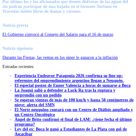
Por último los y las aficionadas que deseen disfrutar de las aguas del
río podrán participar de una bajada en el formato Turismo en
Travesías dobles libres de damas y varones.
Noticia previa
El Gobierno convocó al Consejo del Salario para el 16 de marzo
Noticia siguiente
Durante las Fiestas, las ventas en los súper le ganaron a la inflación
Entradas recientes
Experiencia Endeavor Patagonia 2026 confirma su line up:
referentes del emprendimiento argentino llegan a Neuquén.
El especial posteo de Enner Valencia a horas de sumarse a Boca
La Joaqui salió a defender a Luck Ra tras la ruptura y
sorprendió con un pedido
Se esperan vientos de más de 100 km/h y hasta 50 centímetros de
nieve: alerta del SMN
El Norte neuquino contará con un Centro de Diálisis ampliado y
un Centro Oncológico
Ángel de Brito confirmó el final de LAM: ¿tiene fecha el último
programa?
Ley del ex: Boca le ganó a Estudiantes de La Plata con gol de
Ascacibar