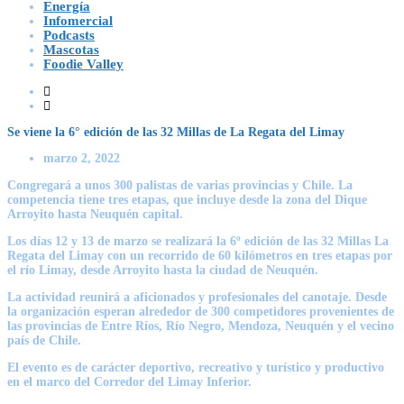
Energía
Infomercial
Podcasts
Mascotas
Foodie Valley
Se viene la 6° edición de las 32 Millas de La Regata del Limay
marzo 2, 2022
Congregará a unos 300 palistas de varias provincias y Chile. La
competencia tiene tres etapas, que incluye desde la zona del Dique
Arroyito hasta Neuquén capital.
Los días 12 y 13 de marzo se realizará la 6º edición de las 32 Millas La
Regata del Limay con un recorrido de 60 kilómetros en tres etapas por
el río Limay, desde Arroyito hasta la ciudad de Neuquén.
La actividad reunirá a aficionados y profesionales del canotaje. Desde
la organización esperan alrededor de 300 competidores provenientes de
las provincias de Entre Ríos, Río Negro, Mendoza, Neuquén y el vecino
país de Chile.
El evento es de carácter deportivo, recreativo y turístico y productivo
en el marco del Corredor del Limay Inferior.