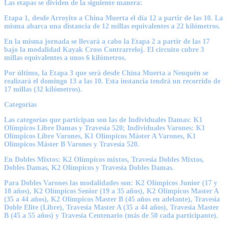
Las etapas se dividen de la siguiente manera:
Etapa 1, desde Arroyito a China Muerta el día 12 a partir de las 10. La
misma abarca una distancia de 12 millas equivalentes a 22 kilómetros.
En la misma jornada se llevará a cabo la Etapa 2 a partir de las 17
bajo la modalidad Kayak Cross Contrarreloj. El circuito cubre 3
millas equivalentes a unos 6 kilómetros.
Por último, la Etapa 3 que será desde China Muerta a Neuquén se
realizará el domingo 13 a las 10. Esta instancia tendrá un recorrido de
17 millas (32 kilómetros).
Categorías
Las categorías que participan son las de Individuales Damas: K1
Olímpicos Libre Damas y Travesía 520; Individuales Varones: K1
Olímpicos Libre Varones, K1 Olímpicos Máster A Varones, K1
Olímpicos Máster B Varones y Travesía 520.
En Dobles Mixtos: K2 Olímpicos mixtos, Travesía Dobles Mixtos,
Dobles Damas, K2 Olímpicos y Travesía Dobles Damas.
Para Dobles Varones las modalidades son: K2 Olímpicos Junior (17 y
18 años), K2 Olímpicos Senior (19 a 35 años), K2 Olímpicos Master A
(35 a 44 años), K2 Olímpicos Master B (45 años en adelante), Travesía
Doble Elite (Libre), Travesía Master A (35 a 44 años), Travesía Master
B (45 a 55 años) y Travesía Centenario (más de 50 cada participante).