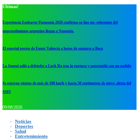
Ultimas!
Experiencia Endeavor Patagonia 2026 confirma su line up: referentes del
emprendimiento argentino llegan a Neuquén.
El especial posteo de Enner Valencia a horas de sumarse a Boca
La Joaqui salió a defender a Luck Ra tras la ruptura y sorprendió con un pedido
Se esperan vientos de más de 100 km/h y hasta 50 centímetros de nieve: alerta del
SMN
09/08/2026
Noticias
Deportes
Salud
Entretenimiento