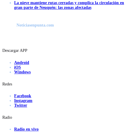
La nieve mantiene rutas cerradas y complica la circulación en
gran parte de Neuquén: las zonas afectadas
Noticiasenpunta.com
Descargar APP
Android
iOS
Windows
Redes
Facebook
Instagram
Twitter
Radio
Radio en vivo