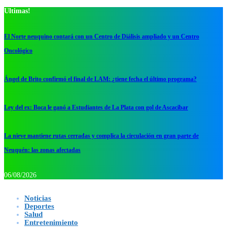
Ultimas!
El Norte neuquino contará con un Centro de Diálisis ampliado y un Centro
Oncológico
Ángel de Brito confirmó el final de LAM: ¿tiene fecha el último programa?
Ley del ex: Boca le ganó a Estudiantes de La Plata con gol de Ascacibar
La nieve mantiene rutas cerradas y complica la circulación en gran parte de
Neuquén: las zonas afectadas
06/08/2026
Noticias
Deportes
Salud
Entretenimiento