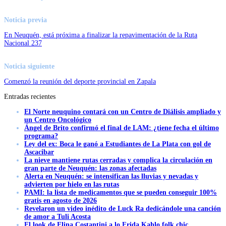
Noticia previa
En Neuquén, está próxima a finalizar la repavimentación de la Ruta
Nacional 237
Noticia siguiente
Comenzó la reunión del deporte provincial en Zapala
Entradas recientes
El Norte neuquino contará con un Centro de Diálisis ampliado y
un Centro Oncológico
Ángel de Brito confirmó el final de LAM: ¿tiene fecha el último
programa?
Ley del ex: Boca le ganó a Estudiantes de La Plata con gol de
Ascacibar
La nieve mantiene rutas cerradas y complica la circulación en
gran parte de Neuquén: las zonas afectadas
Alerta en Neuquén: se intensifican las lluvias y nevadas y
advierten por hielo en las rutas
PAMI: la lista de medicamentos que se pueden conseguir 100%
gratis en agosto de 2026
Revelaron un video inédito de Luck Ra dedicándole una canción
de amor a Tuli Acosta
El look de Elina Costantini a lo Frida Kahlo folk chic