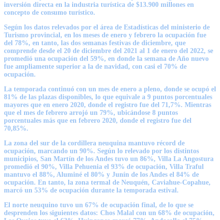
inversión directa en la industria turística de $13.900 millones en
concepto de consumo turístico.
Según los datos relevados por el área de Estadísticas del ministerio de
Turismo provincial, en los meses de enero y febrero la ocupación fue
del 78%, en tanto, las dos semanas festivas de diciembre, que
comprende desde el 20 de diciembre del 2021 al 1 de enero del 2022, se
promedió una ocupación del 59%, en donde la semana de Año nuevo
fue ampliamente superior a la de navidad, con casi el 70% de
ocupación.
La temporada continuó con un mes de enero a pleno, donde se ocupó el
81% de las plazas disponibles, lo que equivale a 9 puntos porcentuales
mayores que en enero 2020, donde el registro fue del 71,7%. Mientras
que el mes de febrero arrojó un 79%, ubicándose 8 puntos
porcentuales más que en febrero 2020, donde el registro fue del
70,85%.
La zona del sur de la cordillera neuquina mantuvo récord de
ocupación, marcando un 90%. Según lo relevado por los distintos
municipios, San Martín de los Andes tuvo un 86%, Villa La Angostura
promedió el 90%, Villa Pehuenia el 93% de ocupación, Villa Traful
mantuvo el 88%, Aluminé el 80% y Junín de los Andes el 84% de
ocupación. En tanto, la zona termal de Neuquén, Caviahue-Copahue,
marcó un 53% de ocupación durante la temporada estival.
El norte neuquino tuvo un 67% de ocupación final, de lo que se
desprenden los siguientes datos: Chos Malal con un 68% de ocupación,