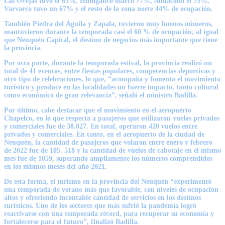
Las Ovejas tuvo el 63%, Huinganco marcó 77%, Andacollo el 75%,
Varvarco tuvo un 67% y el resto de la zona norte 44% de ocupación.
También Piedra del Águila y Zapala, tuvieron muy buenos números,
mantuvieron durante la temporada casi el 60 % de ocupación, al igual
que Neuquén Capital, el destino de negocios más importante que tiene
la provincia.
Por otra parte, durante la temporada estival, la provincia realizó un
total de 41 eventos, entre fiestas populares, competencias deportivas y
otro tipo de celebraciones, lo que, “acompaña y fomenta el movimiento
turístico y produce en las localidades un fuerte impacto, tanto cultural
como económico de gran relevancia”, señaló el ministro Badilla.
Por último, cabe destacar que el movimiento en el aeropuerto
Chapelco, en lo que respecta a pasajeros que utilizaron vuelos privados
y comerciales fue de 38.827. En total, operaron 420 vuelos entre
privados y comerciales. En tanto, en el aeropuerto de la ciudad de
Neuquén, la cantidad de pasajeros que volaron entre enero y febrero
de 2022 fue de 105. 518 y la cantidad de vuelos de cabotaje en el mismo
mes fue de 1059, superando ampliamente los números comprendidos
en los mismos meses del año 2021.
De esta forma, el turismo en la provincia del Neuquén “experimentó
una temporada de verano más que favorable, con niveles de ocupación
altos y ofreciendo incontable cantidad de servicios en los destinos
turísticos. Uno de los sectores que más sufrió la pandemia logró
reactivarse con una temporada récord, para recuperar su economía y
fortalecerse para el futuro”, finalizó Badilla.