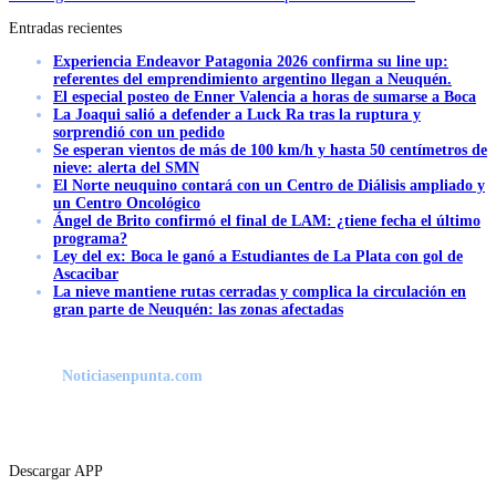
Entradas recientes
Experiencia Endeavor Patagonia 2026 confirma su line up:
referentes del emprendimiento argentino llegan a Neuquén.
El especial posteo de Enner Valencia a horas de sumarse a Boca
La Joaqui salió a defender a Luck Ra tras la ruptura y
sorprendió con un pedido
Se esperan vientos de más de 100 km/h y hasta 50 centímetros de
nieve: alerta del SMN
El Norte neuquino contará con un Centro de Diálisis ampliado y
un Centro Oncológico
Ángel de Brito confirmó el final de LAM: ¿tiene fecha el último
programa?
Ley del ex: Boca le ganó a Estudiantes de La Plata con gol de
Ascacibar
La nieve mantiene rutas cerradas y complica la circulación en
gran parte de Neuquén: las zonas afectadas
Noticiasenpunta.com
Descargar APP