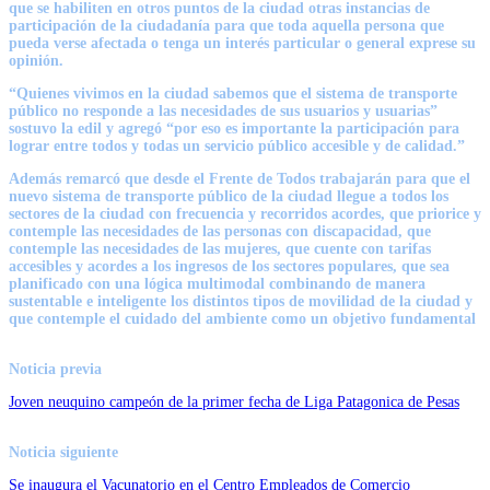
que se habiliten en otros puntos de la ciudad otras instancias de
participación de la ciudadanía para que toda aquella persona que
pueda verse afectada o tenga un interés particular o general exprese su
opinión.
“Quienes vivimos en la ciudad sabemos que el sistema de transporte
público no responde a las necesidades de sus usuarios y usuarias”
sostuvo la edil y agregó “por eso es importante la participación para
lograr entre todos y todas un servicio público accesible y de calidad.”
Además remarcó que desde el Frente de Todos trabajarán para que el
nuevo sistema de transporte público de la ciudad llegue a todos los
sectores de la ciudad con frecuencia y recorridos acordes, que priorice y
contemple las necesidades de las personas con discapacidad, que
contemple las necesidades de las mujeres, que cuente con tarifas
accesibles y acordes a los ingresos de los sectores populares, que sea
planificado con una lógica multimodal combinando de manera
sustentable e inteligente los distintos tipos de movilidad de la ciudad y
que contemple el cuidado del ambiente como un objetivo fundamental
Noticia previa
Joven neuquino campeón de la primer fecha de Liga Patagonica de Pesas
Noticia siguiente
Se inaugura el Vacunatorio en el Centro Empleados de Comercio