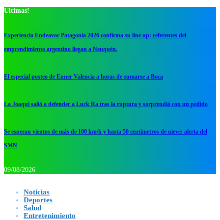
Ultimas!
Experiencia Endeavor Patagonia 2026 confirma su line up: referentes del
emprendimiento argentino llegan a Neuquén.
El especial posteo de Enner Valencia a horas de sumarse a Boca
La Joaqui salió a defender a Luck Ra tras la ruptura y sorprendió con un pedido
Se esperan vientos de más de 100 km/h y hasta 50 centímetros de nieve: alerta del
SMN
09/08/2026
Noticias
Deportes
Salud
Entretenimiento