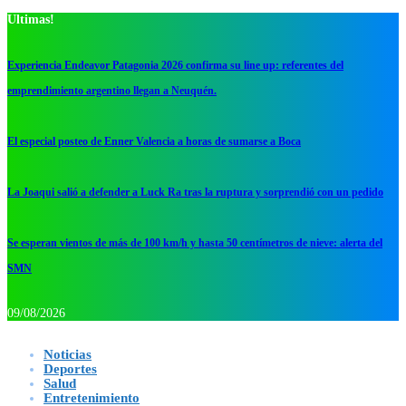
Ultimas!
Experiencia Endeavor Patagonia 2026 confirma su line up: referentes del
emprendimiento argentino llegan a Neuquén.
El especial posteo de Enner Valencia a horas de sumarse a Boca
La Joaqui salió a defender a Luck Ra tras la ruptura y sorprendió con un pedido
Se esperan vientos de más de 100 km/h y hasta 50 centímetros de nieve: alerta del
SMN
09/08/2026
Noticias
Deportes
Salud
Entretenimiento