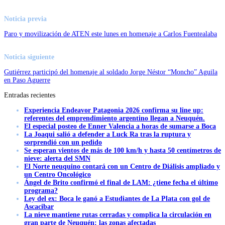
Noticia previa
Paro y movilización de ATEN este lunes en homenaje a Carlos Fuentealaba
Noticia siguiente
Gutiérrez participó del homenaje al soldado Jorge Néstor “Moncho” Aguila
en Paso Aguerre
Entradas recientes
Experiencia Endeavor Patagonia 2026 confirma su line up:
referentes del emprendimiento argentino llegan a Neuquén.
El especial posteo de Enner Valencia a horas de sumarse a Boca
La Joaqui salió a defender a Luck Ra tras la ruptura y
sorprendió con un pedido
Se esperan vientos de más de 100 km/h y hasta 50 centímetros de
nieve: alerta del SMN
El Norte neuquino contará con un Centro de Diálisis ampliado y
un Centro Oncológico
Ángel de Brito confirmó el final de LAM: ¿tiene fecha el último
programa?
Ley del ex: Boca le ganó a Estudiantes de La Plata con gol de
Ascacibar
La nieve mantiene rutas cerradas y complica la circulación en
gran parte de Neuquén: las zonas afectadas