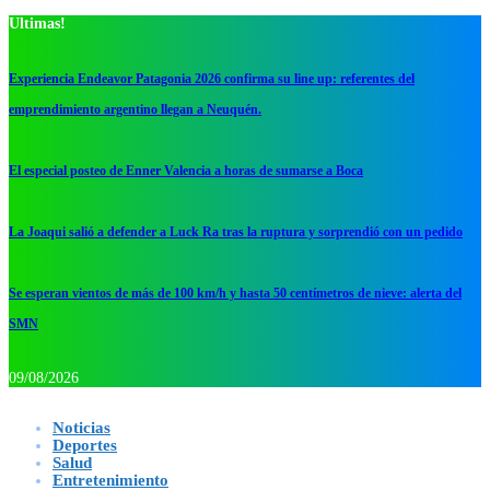
Ultimas!
Experiencia Endeavor Patagonia 2026 confirma su line up: referentes del
emprendimiento argentino llegan a Neuquén.
El especial posteo de Enner Valencia a horas de sumarse a Boca
La Joaqui salió a defender a Luck Ra tras la ruptura y sorprendió con un pedido
Se esperan vientos de más de 100 km/h y hasta 50 centímetros de nieve: alerta del
SMN
09/08/2026
Noticias
Deportes
Salud
Entretenimiento