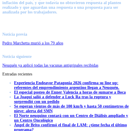
inflación del país, y que todavía no obtuvieron respuesta al planteo
realizado y que aguardan una respuesta o una propuesta para ser
analizada por los trabajadores.
Noticia previa
Pedro Marchetta murió a los 79 años
Noticia siguiente
Neuquén ya aplicó todas las vacunas antigripales recibidas
Entradas recientes
Experiencia Endeavor Patagonia 2026 confirma su line up:
referentes del emprendimiento argentino llegan a Neuquén.
El especial posteo de Enner Valencia a horas de sumarse a Boca
La Joaqui salió a defender a Luck Ra tras la ruptura y
sorprendió con un pedido
Se esperan vientos de más de 100 km/h y hasta 50 centímetros de
nieve: alerta del SMN
El Norte neuquino contará con un Centro de Diálisis ampliado y
un Centro Oncológico
Ángel de Brito confirmó el final de LAM: ¿tiene fecha el último
programa?