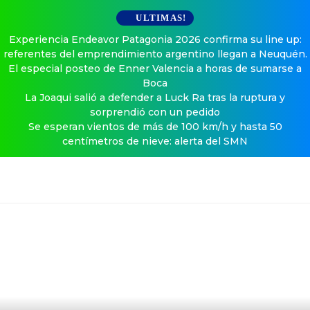
ULTIMAS!
Experiencia Endeavor Patagonia 2026 confirma su line up:
referentes del emprendimiento argentino llegan a Neuquén.
El especial posteo de Enner Valencia a horas de sumarse a
Boca
La Joaqui salió a defender a Luck Ra tras la ruptura y
sorprendió con un pedido
Se esperan vientos de más de 100 km/h y hasta 50
centímetros de nieve: alerta del SMN