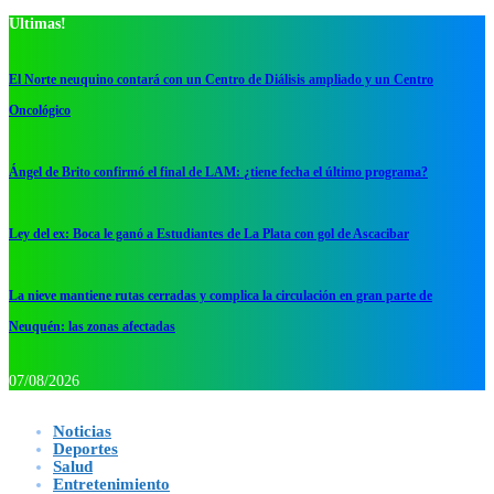
Ultimas!
El Norte neuquino contará con un Centro de Diálisis ampliado y un Centro
Oncológico
Ángel de Brito confirmó el final de LAM: ¿tiene fecha el último programa?
Ley del ex: Boca le ganó a Estudiantes de La Plata con gol de Ascacibar
La nieve mantiene rutas cerradas y complica la circulación en gran parte de
Neuquén: las zonas afectadas
07/08/2026
Noticias
Deportes
Salud
Entretenimiento