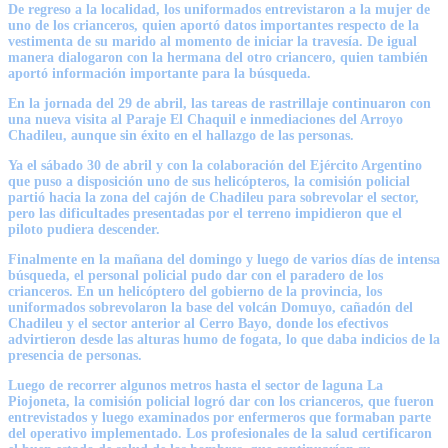
De regreso a la localidad, los uniformados entrevistaron a la mujer de
uno de los crianceros, quien aportó datos importantes respecto de la
vestimenta de su marido al momento de iniciar la travesía. De igual
manera dialogaron con la hermana del otro criancero, quien también
aportó información importante para la búsqueda.
En la jornada del 29 de abril, las tareas de rastrillaje continuaron con
una nueva visita al Paraje El Chaquil e inmediaciones del Arroyo
Chadileu, aunque sin éxito en el hallazgo de las personas.
Ya el sábado 30 de abril y con la colaboración del Ejército Argentino
que puso a disposición uno de sus helicópteros, la comisión policial
partió hacia la zona del cajón de Chadileu para sobrevolar el sector,
pero las dificultades presentadas por el terreno impidieron que el
piloto pudiera descender.
Finalmente en la mañana del domingo y luego de varios días de intensa
búsqueda, el personal policial pudo dar con el paradero de los
crianceros. En un helicóptero del gobierno de la provincia, los
uniformados sobrevolaron la base del volcán Domuyo, cañadón del
Chadileu y el sector anterior al Cerro Bayo, donde los efectivos
advirtieron desde las alturas humo de fogata, lo que daba indicios de la
presencia de personas.
Luego de recorrer algunos metros hasta el sector de laguna La
Piojoneta, la comisión policial logró dar con los crianceros, que fueron
entrevistados y luego examinados por enfermeros que formaban parte
del operativo implementado. Los profesionales de la salud certificaron