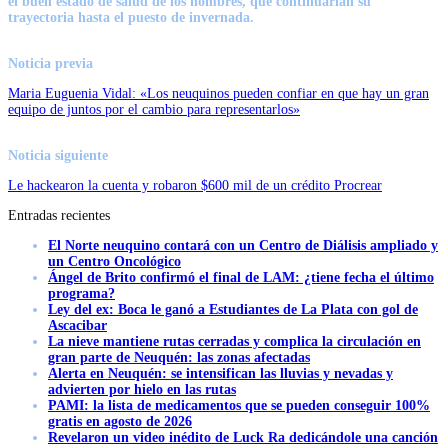
el buen estado de salud de los hombres, que continuarían su
trayectoria hasta el puesto de invernada.
Noticia previa
Maria Euguenia Vidal: «Los neuquinos pueden confiar en que hay un gran
equipo de juntos por el cambio para representarlos»
Noticia siguiente
Le hackearon la cuenta y robaron $600 mil de un crédito Procrear
Entradas recientes
El Norte neuquino contará con un Centro de Diálisis ampliado y
un Centro Oncológico
Ángel de Brito confirmó el final de LAM: ¿tiene fecha el último
programa?
Ley del ex: Boca le ganó a Estudiantes de La Plata con gol de
Ascacibar
La nieve mantiene rutas cerradas y complica la circulación en
gran parte de Neuquén: las zonas afectadas
Alerta en Neuquén: se intensifican las lluvias y nevadas y
advierten por hielo en las rutas
PAMI: la lista de medicamentos que se pueden conseguir 100%
gratis en agosto de 2026
Revelaron un video inédito de Luck Ra dedicándole una canción