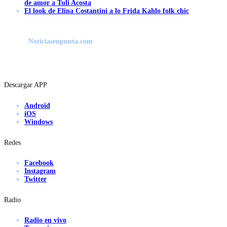
de amor a Tuli Acosta
El look de Elina Costantini a lo Frida Kahlo folk chic
Noticiasenpunta.com
Descargar APP
Android
iOS
Windows
Redes
Facebook
Instagram
Twitter
Radio
Radio en vivo