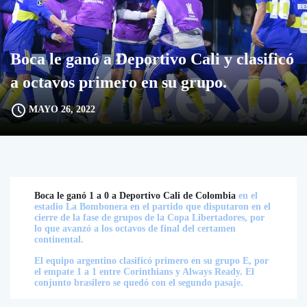
Boca le ganó a Deportivo Cali y clasificó
a octavos primero en su grupo.
MAYO 26, 2022
Boca le ganó 1 a 0 a Deportivo Cali de Colombia
en el
estadio La Bombonera en el partido que disputaron en el
cierre de la fase de grupos de la Copa Libertadores, por
lo que avanzó a los octavos de final del certamen
continental.
El equipo argentino clasificó primero en su grupo E, por
el empate 1 a 1 entre Corinthians y Always Ready. El
conjunto brasilero se quedó con el segundo pasaje.